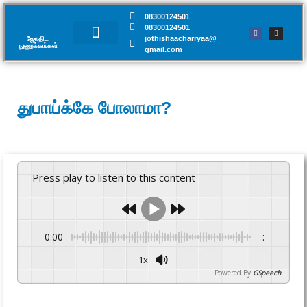
08300124501
08300124501
jothishaacharryaa@
ஜோதிட
நுணுக்கங்கள்​
gmail.com
சந்திப்பு முன்பதிவு
துபாய்க்கே போலாமா?
Press play to listen to this content
0:00
-:--
1x
Powered By
GSpeech