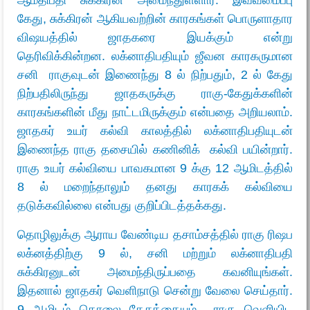
ஆமதிபதி சுக்கிரன் அமைந்துள்ளார். இவ்வமைப்பு
கேது, சுக்கிரன் ஆகியவற்றின் காரகங்கள் பொருளாதார
விஷயத்தில் ஜாதகரை இயக்கும் என்று
தெரிவிக்கின்றன. லக்னாதிபதியும் ஜீவன காரகருமான
சனி ராகுவுடன் இணைந்து 8 ல் நிற்பதும், 2 ல் கேது
நிற்பதிலிருந்து ஜாதகருக்கு ராகு-கேதுக்களின்
காரகங்களின் மீது நாட்டமிருக்கும் என்பதை அறியலாம்.
ஜாதகர் உயர் கல்வி காலத்தில் லக்னாதிபதியுடன்
இணைந்த ராகு தசையில் கணினிக் கல்வி பயின்றார்.
ராகு உயர் கல்வியை பாவகமான 9 க்கு 12 ஆமிடத்தில்
8 ல் மறைந்தாலும் தனது காரகக் கல்வியை
தடுக்கவில்லை
என்பது குறிப்பிடத்தக்கது.
தொழிலுக்கு ஆராய வேண்டிய தசாம்சத்தில் ராகு ரிஷப
லக்னத்திற்கு 9 ல், சனி மற்றும் லக்னாதிபதி
சுக்கிரனுடன் அமைந்திருப்பதை கவனியுங்கள்.
இதனால் ஜாதகர் வெளிநாடு சென்று வேலை செய்தார்.
9 ஆமிடம் தொலை தேசத்தையும் ராகு வெளியிட