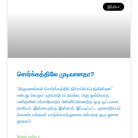
இந்தியா
சொர்க்கத்திலே முடிவானதா?
“திருமணங்கள் சொர்க்கத்தில் நிச்சயிக்கப்படுகின்றன”
என்பது வெறும் பழமொழி மட்டுமல்ல; அது ஒவ்வொரு
மனிதனின் கர்மாவோடும் பின்னிப்பிணைந்த ஒரு நுட்பமான
ரகசியம். இன்னாருக்கு இன்னார், இப்படிப்பட்ட குணாதிசயம்
கொண்டவர்தான் வாழ்க்கைத்துணை என்பதை ஒரு ஜனன
ஜாதகம்
மேலும் படிக்க »