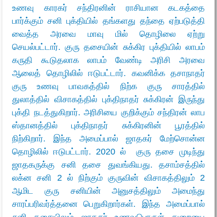
உணவு காரகர் சந்திரனின் ராசியான கடகத்தை
பார்க்கும் சனி புக்தியில் தங்களது தந்தை ஏற்படுத்தி
வைத்த அரவை மாவு மில் தொழிலை ஏற்று
செயல்பட்டார். குரு தசையின் சுக்கிர புக்தியில் லாபம்
கருதி கூடுதலாக லாபம் வேண்டி அரிசி அரவை
ஆலைத் தொழிலில் ஈடுபட்டார். கவனிக்க தசாநாதர்
குரு உணவு பாவகத்தில் நிற்க குரு சாரத்தில்
துலாத்தில் விசாகத்தில் புக்திநாதர் சுக்கிரன் இருந்து
புக்தி நடத்துகிறார். அரிசியை குறிக்கும் சந்திரன் லாப
ஸ்தானத்தில் புக்திநாதர் சுக்கிரனின் பூரத்தில்
நிற்கிறார். இந்த அமைப்பால் ஜாதகர் மேற்சொன்ன
தொழிலில் ஈடுபட்டார். 2020 ல் குரு தசை முடிந்து
ஜாதகருக்கு சனி தசை துவங்கியது. தசாம்சத்தில்
லக்ன சனி 2 ல் நிற்கும் குருவின் விசாகத்திலும் 2
ஆமிட குரு சனியின் அனுசத்திலும் அமைந்து
சாரப்பரிவர்த்தனை பெறுகிறார்கள். இந்த அமைப்பால்
சனி தசையிலும் ஜாதகர் உணவுபொருள் துறையை