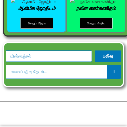
ஆன்மீக ஜோதிடம்
நவீன எண்கணிதம்
மேலும் அறிய
மேலும் அறிய
பதிவு