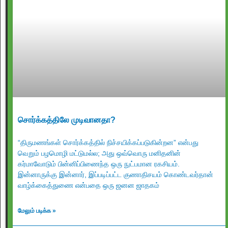
சொர்க்கத்திலே முடிவானதா?
“திருமணங்கள் சொர்க்கத்தில் நிச்சயிக்கப்படுகின்றன” என்பது
வெறும் பழமொழி மட்டுமல்ல; அது ஒவ்வொரு மனிதனின்
கர்மாவோடும் பின்னிப்பிணைந்த ஒரு நுட்பமான ரகசியம்.
இன்னாருக்கு இன்னார், இப்படிப்பட்ட குணாதிசயம் கொண்டவர்தான்
வாழ்க்கைத்துணை என்பதை ஒரு ஜனன ஜாதகம்
மேலும் படிக்க »