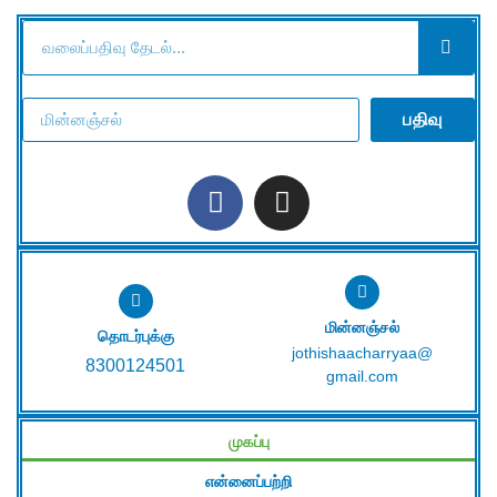
பதிவு
மின்னஞ்சல்
தொடர்புக்கு
jothishaacharryaa@
8300124501
gmail.com
முகப்பு
என்னைப்பற்றி