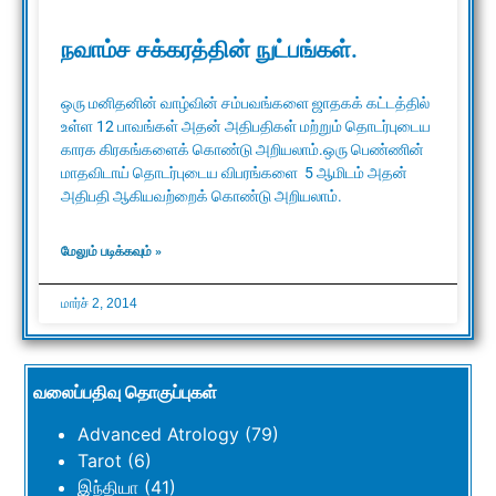
நவாம்ச சக்கரத்தின் நுட்பங்கள்.
ஒரு மனிதனின் வாழ்வின் சம்பவங்களை ஜாதகக் கட்டத்தில்
உள்ள 12 பாவங்கள் அதன் அதிபதிகள் மற்றும் தொடர்புடைய
காரக கிரகங்களைக் கொண்டு அறியலாம்.ஒரு பெண்ணின்
மாதவிடாய் தொடர்புடைய விபரங்களை 5 ஆமிடம் அதன்
அதிபதி ஆகியவற்றைக் கொண்டு அறியலாம்.
மேலும் படிக்கவும் »
மார்ச் 2, 2014
வலைப்பதிவு தொகுப்புகள்
Advanced Atrology
(79)
Tarot
(6)
இந்தியா
(41)