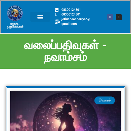
08300124501
08300124501
jothishaacharryaa@
gmail.com
ஜோதிட
சந்திப்பு முன்பதிவு
நுணுக்கங்கள்​
வலைப்பதிவுகள் -
நவாம்சம்
இல்லறம்