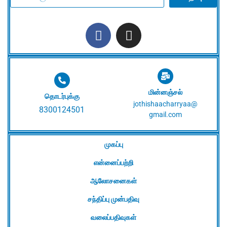
மின்னஞ்சல்
தொடர்புக்கு
jothishaacharryaa@
8300124501
gmail.com
முகப்பு
என்னைப்பற்றி
ஆலோசனைகள்
சந்திப்பு முன்பதிவு
வலைப்பதிவுகள்