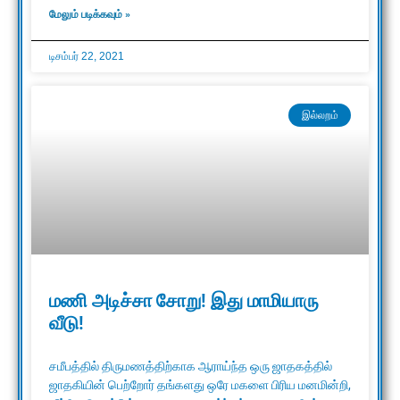
மேலும் படிக்கவும் »
டிசம்பர் 22, 2021
இல்லறம்
மணி அடிச்சா சோறு! இது மாமியாரு
வீடு!
சமீபத்தில் திருமணத்திற்காக ஆராய்ந்த ஒரு ஜாதகத்தில்
ஜாதகியின் பெற்றோர் தங்களது ஒரே மகளை பிரிய மனமின்றி,