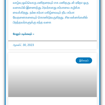
வாழ்வு ஒவ்வொரு மனிதரையும் சக மனிதருடன் ஏதோ ஒரு
வகையில் இணைத்து அவர்களது கர்மாவை கழிக்க
வைக்கிறது. நல்ல கர்மா மகிழ்வையும் தீய கர்மா
வேதனைகளையும் கொண்டுவருகிறது. சில லக்னங்களில்
பிறந்தவர்களுக்கு எந்த வகை
மேலும் படிக்கவும் »
ஆகஸ்ட் 30, 2023
இல்லறம்