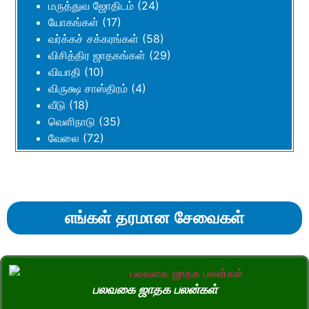
மருத்துவ ஜோதிடம்
(24)
யோகங்கள்
(17)
வர்க்கச் சக்கரங்கள்
(58)
விசித்திர ஜாதகங்கள்
(29)
வியாதி
(10)
விருக்ஷ சாஸ்திரம்
(4)
வீடு
(18)
வெளிநாடு
(35)
வேலை
(72)
எங்கள் தரமான சேவைகள்
பலவகை ஜாதக பலன்கள்