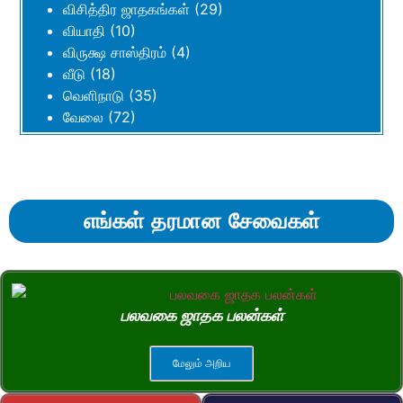
விசித்திர ஜாதகங்கள்
(29)
வியாதி
(10)
விருக்ஷ சாஸ்திரம்
(4)
வீடு
(18)
வெளிநாடு
(35)
வேலை
(72)
எங்கள் தரமான சேவைகள்
பலவகை ஜாதக பலன்கள்
மேலும் அறிய