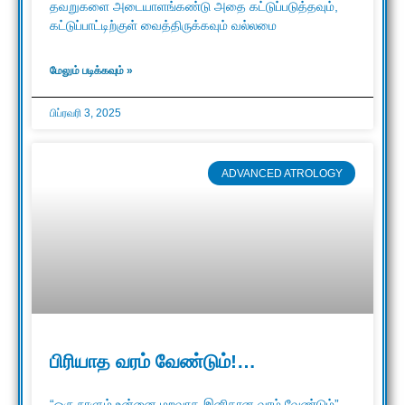
தவறுகளை அடையாளங்கண்டு அதை கட்டுப்படுத்தவும்,
கட்டுப்பாட்டிற்குள் வைத்திருக்கவும் வல்லமை
மேலும் படிக்கவும் »
பிப்ரவரி 3, 2025
ADVANCED ATROLOGY
பிரியாத வரம் வேண்டும்!…
“ஒரு நாளும் உன்னை மறவாத இனிதான வரம் வேண்டும்”