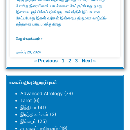
போன்ற திரையிசைப் பாடல்களை கேட்கும்போது நமது
இளமை புதுப்பிக்கப்படுகிறது. சமீபத்தில் இப்பாடலை
கேட்டபோது இதன் வரிகள் இன்றைய திருமண வாழ்வில்
எத்தனை பாடு படுத்துகிறது
மேலும் படிக்கவும் »
நவம்பர் 29, 2024
« Previous
1
2
3
Next »
வலைப்பதிவு தொகுப்புகள்
Advanced Atrology
(79)
Tarot
(6)
இந்தியா
(41)
இரத்தினங்கள்
(3)
இல்லறம்
(25)
கடவுளும் மனிதனும்
(19)