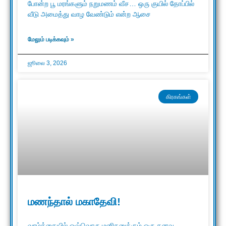
போன்ற பூ மரங்களும் நறுமணம் வீச… ஒரு குயில் தோப்பில்
வீடு அமைத்து வாழ வேண்டும் என்ற ஆசை
மேலும் படிக்கவும் »
ஜூலை 3, 2026
கிரகங்கள்
மணந்தால் மகாதேவி!
வாழ்க்கையில் ஒவ்வொரு மனிதனுக்கும் ஒரு கனவு