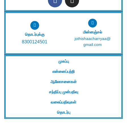
மின்னஞ்சல்
தொடர்புக்கு
jothishaacharryaa@
8300124501
gmail.com
முகப்பு
என்னைப்பற்றி
ஆலோசனைகள்
சந்திப்பு முன்பதிவு
வலைப்பதிவுகள்
தொடர்பு