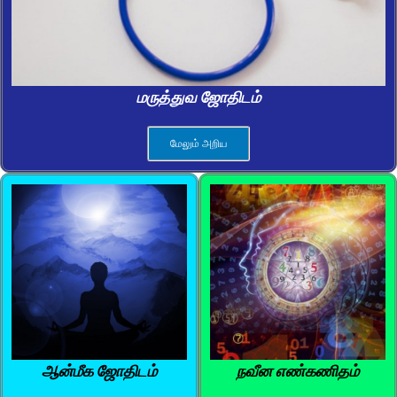
மருத்துவ ஜோதிடம்
மேலும் அறிய
ஆன்மீக ஜோதிடம்
நவீன எண்கணிதம்