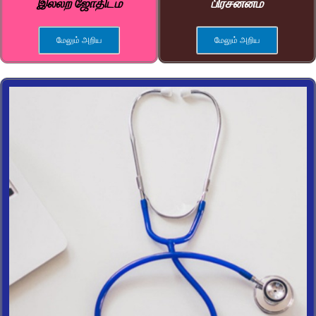
இல்லற ஜோதிடம்
பிரசன்னம்
மேலும் அறிய
மேலும் அறிய