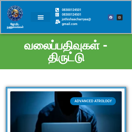
08300124501
08300124501
jothishaacharryaa@
gmail.com
ஜோதிட
நுணுக்கங்கள்​
வலைப்பதிவுகள் -
திருட்டு
ADVANCED ATROLOGY