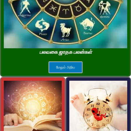
பலவகை ஜாதக பலன்கள்
மேலும் அறிய