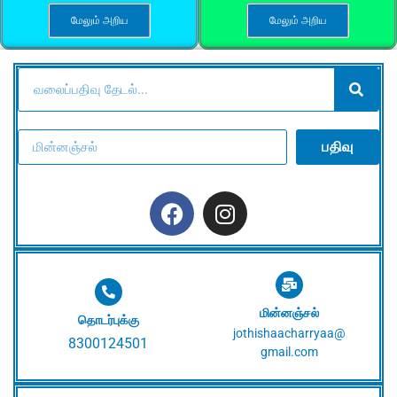
மேலும் அறிய
மேலும் அறிய
பதிவு
மின்னஞ்சல்
தொடர்புக்கு
jothishaacharryaa@
8300124501
gmail.com