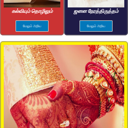
கல்வியும் தொழிலும்
ஜனன நேரத்திருத்தம்
மேலும் அறிய
மேலும் அறிய