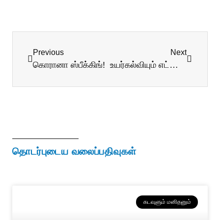
Previous
Next
கொரானா ஸ்பீக்கிங்!
உயர்கல்வியும் எட்டாம் பாவமும்!
தொடர்புடைய வலைப்பதிவுகள்
கடவுளும் மனிதனும்