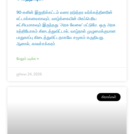
90-களின் இறுதிக்கட்டம் வரை நடுத்தர வர்க்கத்தினரின்
எட்டாக்கனவாகவும், வாழ்க்கையின் மிகப்பெரிய
லட்சியமாகவும் இருந்தது ‘அரசு வேலை’ மட்டுமே. ஒரு அரசு
உத்தியோகம் கிடைத்துவிட்டால், வாழ்நாள் முழுமைக்குமான
பாதுகாப்பு கிடைத்துவிட்டதாகவே சமூகம் கருதியது.
ஆனால், காலச்சக்கரம்
மேலும் படிக்க »
ஜூலை 24, 2026
கிரகங்கள்