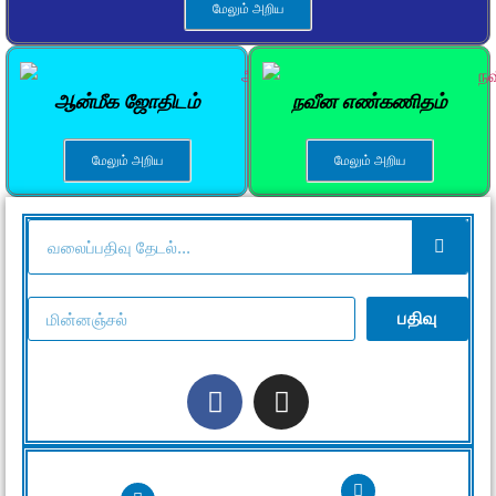
மேலும் அறிய
ஆன்மீக ஜோதிடம்
நவீன எண்கணிதம்
மேலும் அறிய
மேலும் அறிய
பதிவு