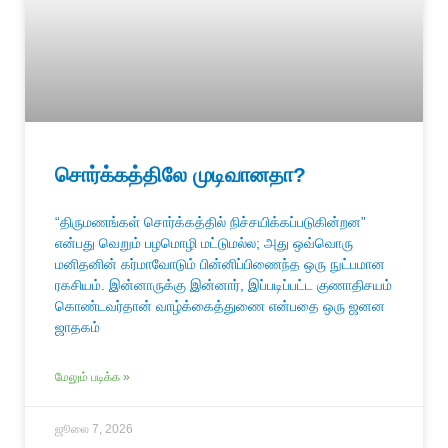
சொர்க்கத்திலே முடிவானதா?
“திருமணங்கள் சொர்க்கத்தில் நிச்சயிக்கப்படுகின்றன”
என்பது வெறும் பழமொழி மட்டுமல்ல; அது ஒவ்வொரு
மனிதனின் கர்மாவோடும் பின்னிப்பிணைந்த ஒரு நுட்பமான
ரகசியம். இன்னாருக்கு இன்னார், இப்படிப்பட்ட குணாதிசயம்
கொண்டவர்தான் வாழ்க்கைத்துணை என்பதை ஒரு ஜனன
ஜாதகம்
மேலும் படிக்க »
ஜூலை 7, 2026