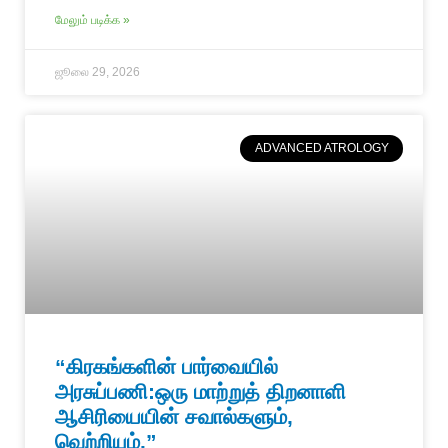
மேலும் படிக்க »
ஜூலை 29, 2026
ADVANCED ATROLOGY
“கிரகங்களின் பார்வையில்
அரசுப்பணி:ஒரு மாற்றுத் திறனாளி
ஆசிரியையின் சவால்களும்,
வெற்றியும்.”