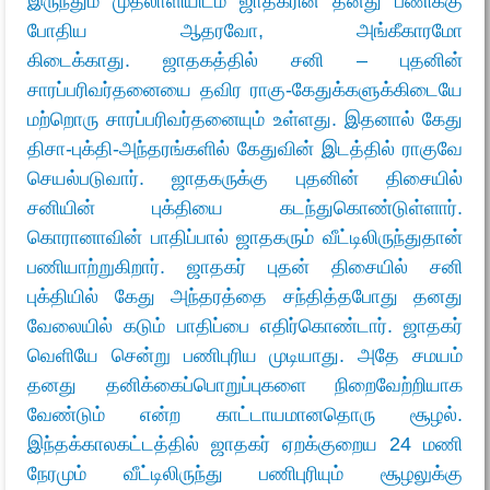
இருந்தும் முதலாளியிடம் ஜாதகரின் தனது பணிக்கு
போதிய ஆதரவோ, அங்கீகாரமோ
கிடைக்காது.
ஜாதகத்தில் சனி – புதனின்
சாரப்பரிவர்தனையை தவிர ராகு-கேதுக்களுக்கிடையே
மற்றொரு சாரப்பரிவர்தனையும் உள்ளது. இதனால் கேது
திசா-புக்தி-அந்தரங்களில் கேதுவின் இடத்தில் ராகுவே
செயல்படுவார்.
ஜாதகருக்கு புதனின் திசையில்
சனியின் புக்தியை கடந்துகொண்டுள்ளார்.
கொரானாவின் பாதிப்பால் ஜாதகரும் வீட்டிலிருந்துதான்
பணியாற்றுகிறார். ஜாதகர் புதன் திசையில் சனி
புக்தியில் கேது அந்தரத்தை சந்தித்தபோது தனது
வேலையில் கடும் பாதிப்பை எதிர்கொண்டார். ஜாதகர்
வெளியே சென்று பணிபுரிய முடியாது. அதே சமயம்
தனது தனிக்கைப்பொறுப்புகளை நிறைவேற்றியாக
வேண்டும் என்ற காட்டாயமானதொரு சூழல்.
இந்தக்காலகட்டத்தில் ஜாதகர் ஏறக்குறைய 24 மணி
நேரமும் வீட்டிலிருந்து பணிபுரியும் சூழலுக்கு