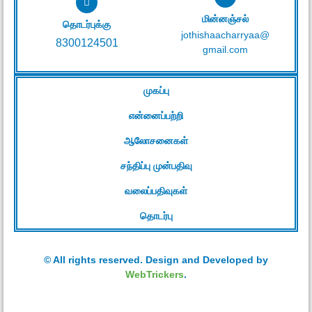
மின்னஞ்சல்
தொடர்புக்கு
jothishaacharryaa@
8300124501
gmail.com
முகப்பு
என்னைப்பற்றி
ஆலோசனைகள்
சந்திப்பு முன்பதிவு
வலைப்பதிவுகள்
தொடர்பு
© All rights reserved. Design and Developed by
WebTrickers
.