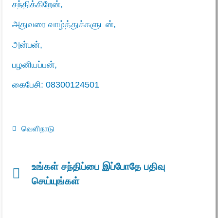
சந்திக்கிறேன்,
அதுவரை வாழ்த்துக்களுடன்,
அன்பன்,
பழனியப்பன்,
கைபேசி:
08300124501
வெளிநாடு
உங்கள் சந்திப்பை இப்போதே பதிவு
செய்யுங்கள்