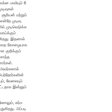
லக்ன பாவியும் 6
ுடிவுகள்
சூரியன் மற்றும்
என்றே முடிவு
ல் முடிவெடுக்க
ாய்க்கும்
கிறது. இதனால்
 இயலாத கோழையாக
ை குறிக்கும்
 சொந்த
ளார்கள்.
 அவர்களால்
ெற்றோர்களின்
ும், வேலையும்
ிட்டதாக இன்னும்
னாலும், கர்ம
ுகிறது. அப்படி