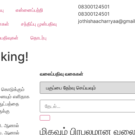
08300124501
பு
என்னைப்பற்றி
08300124501
jothishaacharryaa@gmai
கள்
சந்திப்பு முன்பதிவு
பதிவுகள்
தொடர்பு
king!
வலைப்பதிவு வகைகள்
 கொடுக்கும்
ையும் எளிதாக
நுட்பத்தை
ுக்கு
டு. ஆனால்
மிகவும் பிரபலமான வலைப
லை. ஆனால்