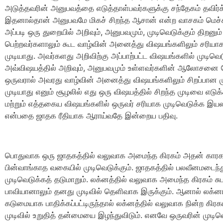
அடுத்தவரின் அனுபவத்தை எடுத்தாள்பவர்களுக்கு சந்தேகம் தவிர
இதனால்தான் அனுபவமே மிகச் சிறந்த ஆசான் என்ற வாசகம் மெச்சப
அப்படி ஒரு துறையில் அறிவும், அனுபவமும், முடிவெடுக்கும் திறனும்
பெற்றவர்களாலும் கூட வாழ்வின் அனைத்து விஷயங்களிலும் சரியாக
முடியாது. அவர்களது அறிவிற்கு அப்பாற்பட்ட விஷயங்களில் முடிவெ
அவ்விஷயத்தில் அறிவும், அனுபவமும் உள்ளவர்களின் ஆலோசனை த
ஒருவரால் அவரது வாழ்வின் அனைத்து விஷயங்களிலும் சிறப்பான 
முடியாது எனும் சூழலில் எது ஒரு விஷயத்தில் சிறந்த முடிவை எடு
மற்றும் எத்தகைய விஷயங்களில் ஒருவர் சரியாக முடிவெடுக்க இயலா
என்பதை ஜாதக ரீதியாக ஆராய்வதே இன்றைய பதிவு.
பொதுவாக ஒரு ஜாதகத்தில் வலுவாக அமைந்த கிரகம் அதன் காரக
பின்வாங்காத வகையில் முடிவெடுக்கும். ஜாதகத்தில் பலவீனமடைந்த
முடிவெடுக்கத் தடுமாறும். லக்னத்தில் வலுவாக அமைந்த கிரகம் சு
பாவியானாலும் தனது முடிவில் தெளிவாக இருக்கும். ஆனால் லக்ன
கடுமையாக பாதிக்கப்பட்டிருந்தால் லக்னத்தில் வலுவாக நின்ற கிர
முடிவில் உறுதித் தன்மையை இழந்துவிடும். எனவே ஒருவரின் முடிவெ