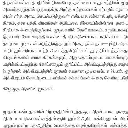
திறனில் லக்னாதிபதியின் நிலையே முதன்மையானது. சந்திரன் ஜாதக
அமைந்திருந்தால் ஒருவருக்கு சிறந்த சிந்தனைகள் ஏற்படும். ஆ
அவர் எந்த அளவு செயல்படுத்துவார் என்பதை லக்னாதிபதி, லக்னத்த
கிரகம், தசா-புக்தி கிரகங்கள் ஆகியவை நிர்ணயிக்கின்றன. தசா-பு
சிறப்பாக அமைந்திருந்தால் முடிவுகளில் தெளிவாகவும், உறுதியாகவு
இருப்பார். கோட்சாரத்தில் லக்னாதிபதி கடுமையாக பாதிக்கப்பட்ட ந
தவறான முடிவுகள் எடுத்திருந்தாலும் அதை நல்ல தசா—புக்தி கிரக
மாறியதும் சரியாக மாற்றி அமைத்துவிடும் என்பது குறிப்பிடத்தக்கத
விஷயங்களின் காரக கிரகங்களும், அது தொடர்புடைய பாவகங்களும
பாதிக்கப்பட்டிருந்து கோட்சாரமும் குறிப்பிட்ட அவ்விஷயத்திற்கு சா
இருந்தால் அவ்விஷயத்தில் ஜாதகர் தவறான முடிவையே எடுப்பார். குற
அவ்விஷயம் தொடர்புடைய வர்க்கச் சக்கரங்கள் அதை தெளிவு படுத்த
கீழே ஒரு ஆணின் ஜாதகம்.
ஜாதகர் எண்பதுகளின் பிற்பகுதியில் பிறந்த ஒரு ஆண். கால புருஷன
ஆமிடமான ரிஷப லக்னத்தில் சூரியனும் 2 ஆமிட சுக்கிரனுடன் பரிவ
புதனும் நின்று புத-ஆதித்ய யோகத்தை வழங்குகிறார்கள். லக்னத்தில்