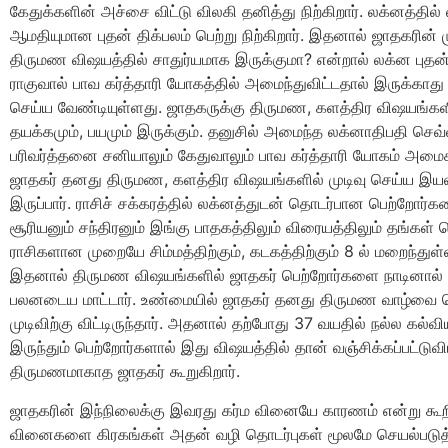
கேதுக்களின் அச்சை விட்டு விலகி தனித்து நிற்கிறார். லக்னத்தில் 
ஆமதியுமான புதன் திக்பலம் பெற்று நிற்கிறார். இதனால் ஜாதகரின் ம
திருமண விஷயத்தில் சாதுர்யமாக இருக்குமா? என்றால் லக்ன புதன் 
ராகுவால் பாவ கர்த்தாரி யோகத்தில் அமைந்துவிட்டதால் இருக்காது 
செய்ய வேண்டியுள்ளது. ஜாதகருக்கு திருமண, களத்திர விஷயங்களி
தயக்கமும், பயமும் இருக்கும். தனுசில் அமைந்த லக்னாதிபதி செவ்வ
பரிவர்த்தனை சனியாலும் கேதுவாலும் பாவ கர்த்தாரி யோகம் அமை
ஜாதகர் தனது திருமண, களத்திர விஷயங்களில் முடிவு செய்ய
இருப்பார். ராசிச் சக்கரத்தில் லக்னத்துடன் தொடர்பான பெற்றோர்கள
சூரியனும் சந்திரனும் இங்கு பாதகத்திலும் விரையத்திலும் தங்கள்
ராசிகளான முறையே சிம்மத்திற்கும், கடகத்திற்கும் 8 ல் மறைந்துள்
இதனால் திருமண விஷயங்களில் ஜாதகர் பெற்றோர்களை நாடினால்
பலனடைய மாட்டார். உண்மையில் ஜாதகர் தனது திருமண வாழ்வை ப
முடிவிற்கு விட்டிருந்தார். அதனால் தற்போது 37 வயதில் நல்ல கல்விய
இருந்தும் பெற்றோர்களால் இது விஷயத்தில் தான் வஞ்சிக்கப்பட்டுவ
திருமணமாகாத ஜாதகர் கூறுகிறார்.
ஜாதகரின் இந்நிலைக்கு இவரது கர்ம வினையே காரணம் என்று கூறி
வினைகளை கிரகங்கள் அதன் வழி தொடர்புகள் மூலமே செயல்படுத்த