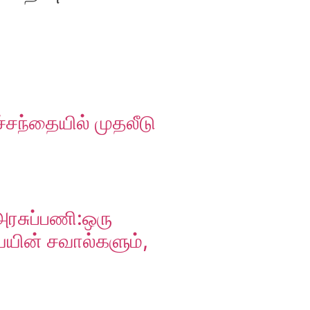
்சந்தையில் முதலீடு
அரசுப்பணி:ஒரு
ையின் சவால்களும்,