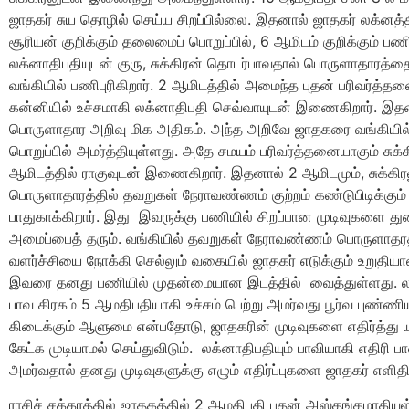
ஜாதகர் சுய தொழில் செய்ய சிறப்பில்லை. இதனால் ஜாதகர் லக்னத்
சூரியன் குறிக்கும் தலைமைப் பொறுப்பில், 6 ஆமிடம் குறிக்கும் 
லக்னாதிபதியுடன் குரு, சுக்கிரன் தொடர்பாவதால் பொருளாதாரத்
வங்கியில் பணிபுரிகிறார். 2 ஆமிடத்தில் அமைந்த புதன் பரிவர்த்தன
கன்னியில் உச்சமாகி லக்னாதிபதி செவ்வாயுடன் இணைகிறார். இத
பொருளாதார அறிவு மிக அதிகம். அந்த அறிவே ஜாதகரை வங்கியில் 
பொறுப்பில் அமர்த்தியுள்ளது. அதே சமயம் பரிவர்த்தனையாகும் சுக்
ஆமிடத்தில் ராகுவுடன் இணைகிறார். இதனால் 2 ஆமிடமும், சுக்கிரனு
பொருளாதாரத்தில் தவறுகள் நேராவண்ணம் குற்றம் கண்டுபிடிக்கும்
பாதுகாக்கிறார். இது இவருக்கு பணியில் சிறப்பான முடிவுகளை துணி
அமைப்பைத் தரும். வங்கியில் தவறுகள் நேராவண்ணம் பொருளாத
வளர்ச்சியை நோக்கி செல்லும் வகையில் ஜாதகர் எடுக்கும் உறுதிய
இவரை தனது பணியில் முதன்மையான இடத்தில் வைத்துள்ளது. லக
பாவ கிரகம் 5 ஆமதிபதியாகி உச்சம் பெற்று அமர்வது பூர்வ புண்ணி
கிடைக்கும் ஆளுமை என்பதோடு, ஜாதகரின் முடிவுகளை எதிர்த்து ய
கேட்க முடியாமல் செய்துவிடும். லக்னாதிபதியும் பாவியாகி எதிரி 
அமர்வதால் தனது முடிவுகளுக்கு எழும் எதிர்ப்புகளை ஜாதகர் எளிதில்
ராசிச் சக்கரத்தில் ஜாதகத்தில் 2 ஆமதிபதி புதன் அஸ்தங்கமாகியுள்