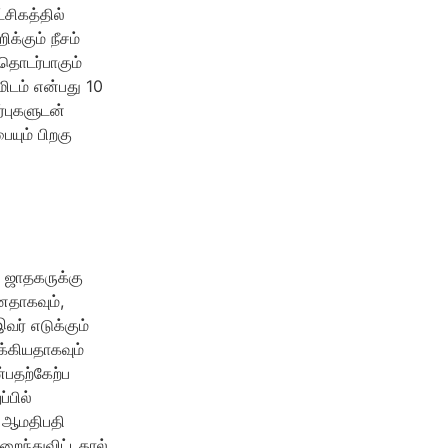
சிகத்தில்
க்கும் நீசம்
 தொடர்பாகும்
மிடம் என்பது 10
்புகளுடன்
யும் பிறகு
் ஜாதகருக்கு
னதாகவும்,
வர் எடுக்கும்
்கியதாகவும்
்பதற்கேற்ப
்பில்
7 ஆமதிபதி
றைந்துவிட்டதால்