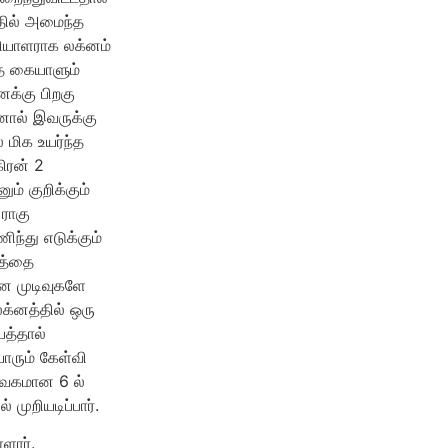
தில் அமைந்த
பணியாளராக லக்னம்
தை கையாளும்
ைக்கு பிறகு
னால் இவருக்கு
மிக உயர்ந்த
கிரன் 2
ம் குறிக்கும்
 ராகு
ந்து எடுக்கும்
ரத்தை
ான முடிவுகளே
்னத்தில் ஒரு
யத்தால்
ாரும் கேள்வி
பாவகமான 6 ல்
 முறியடிப்பார்.
ளார்.