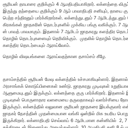
சூரியன் தாயாரை குறிக்கும் 4 ஆமதிபதியாகிறார். லக்னத்தை விருட்
இருந்து தந்தையை குறிக்கும் 9 ஆம் பாவாதிபதி சனியும், தாயை குறி
பெற்ற சந்திரனும் பார்க்கிறார்கள். லக்னத்துடனும் 7 ஆமிடத்துடனும்
கிரகங்கள் ஜாதகரின் தொடர்புகளில் முக்கிய பங்கு வகிக்கும். 7 ஆ
ன் பாவத் பாவமாகும். இதனால் 7 ஆமிடம் ஜாதகரது களத்திர தொடர
தொழில் தொடர்புகளையும் தெரிவிக்கும். முதலில் தொழில் தொடர்பை
களத்திர தொடர்பையும் ஆராய்வோம்.
தொழில் விஷயங்களை ஆராய்வதற்கான தசாம்சம் கீழே.
தசாம்சத்தில் சூரியன் மேஷ லக்னத்தில் உச்சமாகியுள்ளார். இதனால
அரசாங்கக் கொடுப்பினைகள் உண்டு. ஜாதகரது முடிவுகள் உறுதியா
ஆளுமையுடனும் இருக்கும். லக்னத்தை குரு பார்க்கிறார். இதனால் இ
முடிவுகள் பொருளாதார வளமையை தருவதாகவும் வளர்ச்சியை நோக
இருக்கும். லக்னத்தில் வலுவான சூரியன் ஜாதகரை இயக்குவார் என
ஜாதகர் தேசத்தின் முதன்மையான வங்கி ஒன்றில் மிக உயரிய பொறுப
இருக்கிறார். லக்னாதிபதி செவ்வாய் 6 ஆமிடமான கன்னியில் 2, 
சுக்கிரனுடன் இணைந்து அமைந்துள்ளார். 10 ஆமதிபதி சனி 8 ல் ம