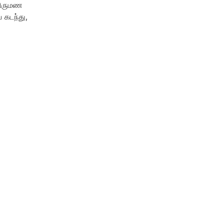
 திருமண
 கடந்து,