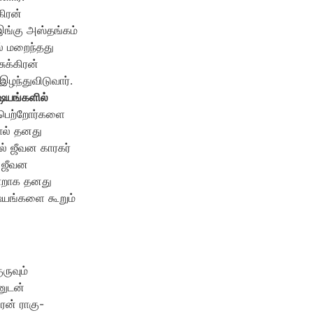
கிரன்
இங்கு அஸ்தங்கம்
ல் மறைந்தது
ுக்கிரன்
ழந்துவிடுவார்.
ஷயங்களில்
் பெற்றோர்களை
தால் தனது
ில் ஜீவன காரகர்
் ஜீவன
மாறாக தனது
ிஷயங்களை கூறும்
ருவும்
னுடன்
ரன் ராகு-