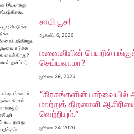
்க்க இயலாதது.
்படுகிறது.
சாமி பூச!
 முடிவெடுக்க
டுக்க
ஆகஸ்ட் 6, 2026
ேவைப்படுகிறது.
முடிவை எடுக்க
மனைவியின் பெயரில் பங்குச
க்க வைக்கிறது?
செய்யலாமா?
மல் தவிப்பார்
ஜூலை 29, 2026
“கிரகங்களின் பார்வையில் 
 விஷயங்களில்
ுள்ள கிரகம்
மாற்றுத் திறனாளி ஆசிரிய
பரானாலும்
வெற்றியும்.”
ாதிபதி
கம் கூட தனது
ஜூலை 24, 2026
டுக்கும்