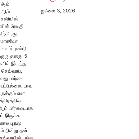
 ஆம்
ஜூலை 3, 2026
3 ஆம்
 சனியின்
தனின் ரேவதி
ிற்கிறது.
திரமாகவோ
வாய்ப்புண்டு.
குரு தனது 5
யில் இருந்து
 செவ்வாய்,
ஆவது பார்வை
ய்ப்பில்லை. பாவ
ருக்கும் என
்திரத்தில்
4 ஆம் பார்வையாக
ம் இருக்க
 கால புருஷ
் நின்று தன்
செவ்வாயின் பங்கு