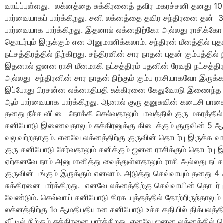
வாய்ப்புள்ளது. லக்னத்தை சுக்கிரனைத் தவிர மகரச்சனி தனது 10
பார்வையாகப் பார்க்கிறது. சனி லக்னத்தை தவிர சந்திரனை தன் 
பார்வையாக பார்க்கிறது. இதனால் லக்னதிற்கோ அல்லது ராசிக்கோ
தொடர்பும் இருக்கும் என அனுமானிக்கலாம். சந்திரன் மீனத்தில் பு
நட்சத்திரத்தில் நிற்கிறது. சந்திரனின் சார நாதன் புதன் கும்பத்தில் ந
இதனால் ஜனன ராசி மீனமாகி நட்சத்திரம் புதனின் ரேவதி நட்சத்
அல்லது சந்திரனின் சார நாதன் நிற்கும் கும்ப ராசியாகவோ இருக்க 
இப்போது பிரசன்ன லக்னாதிபதி சுக்கிரனை கேதுவோடு இணைந்த 
ஆம் பார்வையாக பார்க்கிறது. ஆனால் குரு தனுசுவின் கடைசி பாகை
தனது நீச்ச வீட்டை நோக்கி செல்வதாலும் பாவத்தில் குரு மகரத்தில்
சனியோடு இணைவதாலும் சுக்கிரனுக்கு கிடைக்கும் குருவின் 5 
வலுவற்றதாகும். எனவே லக்னத்திற்கு குருவின் தொடர்பு இருக்க வா
குரு சனியோடு சேர்வதாலும் சனிக்கும் ஜனன ராசிக்கும் தொடர்பு இ
ஏற்கனவே நாம் அனுமானித்து வைத்துள்ளதாலும் ராசி அல்லது நட்சத
குருவின் பங்கும் இருக்கும் எனலாம். அடுத்து செவ்வாயும் தனது 
சுக்கிரனை பார்க்கிறது. எனவே லக்னத்திற்கு செவ்வாயின் தொடர்பு
வேண்டும். செவ்வாய் சனியோடு கிரக யுத்தத்தில் தோற்றிருந்தாலும்
லக்னத்திற்கு 1௦ ஆமதிபதியான சனியோடு உச்ச கதியில் திக்பலத்தில
வீட்டில் நிற்கும் சுக்கிரனை பார்க்கிறது. எனவே ஜனன லக்னத்தில் 