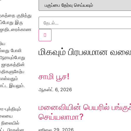
தகத்தை குறித்து
ம்போது இரு
ர் ஜோதிடரைக்காண
றிய
மிகவும் பிரபலமான வலைப
்லது போலி
ஆராயும்போது
 ஜாதகத்தின்
்திகளுகேற்ப
சாமி பூச!
கொள்வதும்
ட்ட இயலும்.
ஆகஸ்ட் 6, 2026
மனைவியின் பெயரில் பங்குச
புக்தியும்
செய்யலாமா?
நிலையை
ட நிலையில்
ட்ட பிரசன்ன
ஜூலை 29, 2026