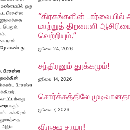
 உண்மையில் ஒரு
ூட பிரசன்ன
“கிரகங்களின் பார்வையில் 
ன ஜாதகத்தை
மாற்றுத் திறனாளி ஆசிரிய
 இயலும்.
வெற்றியும்.”
ம்.
தை நான்
ீழே காண்பது.
ஜூலை 24, 2026
சந்திரனும் தூக்கமும்!
்.
பிரசன்ன
ாதகத்தின்
ஜூலை 14, 2026
ேற்கண்ட பிரசன்ன
்கிறார்.
சொர்க்கத்திலே முடிவானத
வாய்ப்புள்ளது
ரையாகும்
ஜூலை 7, 2026
். சுக்கிரன்
ன துலாத்தை
விருக்ஷ சாயா!
க அதிக