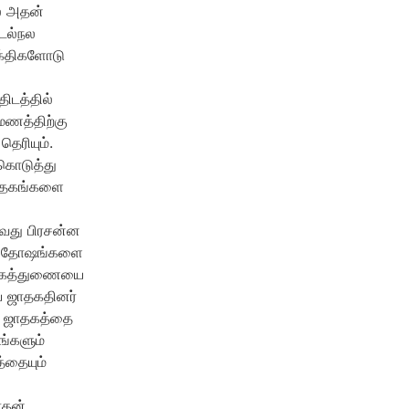
ல் அதன்
டல்நல
ுக்திகளோடு
ிடத்தில்
மணத்திற்கு
ெரியும்.
கொடுத்து
ஜாதகங்களை
ுவது பிரசன்ன
யான தோஷங்களை
க்கைத்துணையை
ய ஜாதகதினர்
ன ஜாதகத்தை
ங்களும்
்தையும்
ாதன்