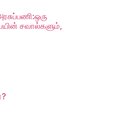
அரசுப்பணி:ஒரு
ையின் சவால்களும்,
ா?