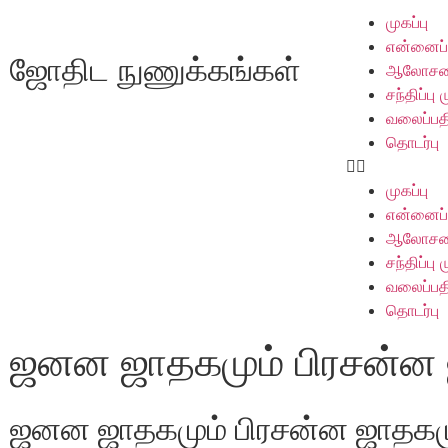
முகப்பு
என்னைப்ப
ஜோதிட நுணுக்கங்கள்​
ஆலோசன
சந்திப்பு
வலைப்பத
தொடர்பு
முகப்பு
என்னைப்ப
ஆலோசன
சந்திப்பு
வலைப்பத
தொடர்பு
ஜனன ஜாதகமும் பிரசன்ன 
ஜனன ஜாதகமும் பிரசன்ன ஜாதகம