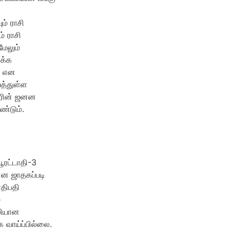
ம் ராசி
் ராசி
ேலும்
ுக்க
ம் என
த்துள்ள
தகரின் ஜனன
வேண்டும்.
பூரட்டாதி-3
்ன ஜாதகப்படி
ாதிபதி
்
லியான
க வாய்ப்பில்லை.