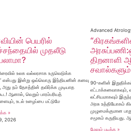
Advanced Atrolog
ியின் பெயரில்
“கிரகங்களி
ச்சந்தையில் முதலீடு
அரசுப்பணி:ஒ
யலாமா?
திறனாளி ஆ
சவால்களும்,
விரைவில் உலக வல்லரசாக உருவெடுக்க
” என்பது இன்று ஒவ்வொரு இந்தியனின் கனவு
90-களின் இறுதிக்கட
, அது நம் தேசத்தின் தவிர்க்க முடியாத
எட்டாக்கனவாகவும், 
கூட! ஆனால், வெறும் பாரம்பரியத்
லட்சியமாகவும் இருந்
ையும், உடல் உழைப்பை மட்டுமே
அரசு உத்தியோகம் கிட
முழுமைக்குமான பாது
ிக்க »
சமூகம் கருதியது. ஆ
, 2026
மேலும் படிக்க »