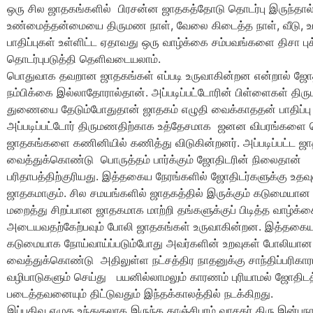
ஒரு சில ஜாதகங்களில் பிரசன்ன ஜாதகத்தோடு தொடர்பு இருந்தா
உண்மைத்தன்மையை திருமண நாள், வேலை கிடைத்த நாள், வீடு, உ
பாதிப்புகள் உள்ளிட்ட ஏதாவது ஒரு வாழ்க்கை சம்பவங்களை திசா ப
தொடர்புபடுத்தி தெளிவடையலாம்.
பொதுவாக தவறான ஜாதகங்கள் எப்படி உருவாகின்றன என்றால் ஜோத
நம்பிக்கை இல்லாதோரால்தான். அப்படிப்பட்டோரின் பிள்ளைகள் திரு
துணையை தேடும்போதுதான் ஜாதகம் எழுதி வைக்காததன் பாதிப்பு த
அப்படிப்பட்டோர் திருமணதிற்காக உத்தேசமாக ஜனன விபரங்களை 
ஜாதகங்களை கணினியில் கணித்து விடுகின்றனர். அப்படிப்பட்ட 
வைத்துக்கொண்டு பொருத்தம் பார்க்கும் ஜோதிடரின் நிலைதான்
பரிதாபத்திற்குரியது. இத்தகைய நேரங்களில் ஜோதிடர்களுக்கு உதவ
ஜாதகமாகும். சில சமயங்களில் ஜாதகத்தில் இருக்கும் கடுமை
மறைத்து சிறப்பான ஜாதகமாக மாற்றி தங்களுக்குப் பிடித்த வாழ்
அடையவதற்கேற்பவும் போலி ஜாதகங்கள் உருவாகின்றன. இத்தகை
கடுமையாக நோய்வாய்ப்படும்போது அவர்களின் உறவுகள் போலியா
வைத்துக்கொண்டு அதிலுள்ள நட்சத்திர நாதனுக்கு சாந்திப்பரிகார
வழிபாடுகளும் செய்து பயனில்லாமலும் காரணம் புரியாமல் ஜோதிடத
படைத்தவனையும் திட்டுவதும் இந்தக்காலத்தில் நடக்கிறது.
இப்பதிவு எழுத உந்துதலாக இருந்த காஞ்சிபுரம் வாசகர் திரு.இன்பந