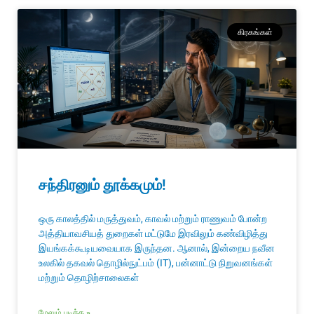
கிரகங்கள்
சந்திரனும் தூக்கமும்!
ஒரு காலத்தில் மருத்துவம், காவல் மற்றும் ராணுவம் போன்ற
அத்தியாவசியத் துறைகள் மட்டுமே இரவிலும் கண்விழித்து
இயங்கக்கூடியவையாக இருந்தன. ஆனால், இன்றைய நவீன
உலகில் தகவல் தொழில்நுட்பம் (IT), பன்னாட்டு நிறுவனங்கள்
மற்றும் தொழிற்சாலைகள்
மேலும் படிக்க »