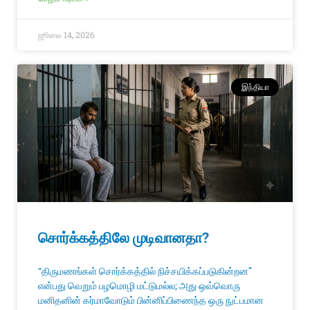
ஜூலை 14, 2026
இந்தியா
சொர்க்கத்திலே முடிவானதா?
“திருமணங்கள் சொர்க்கத்தில் நிச்சயிக்கப்படுகின்றன”
என்பது வெறும் பழமொழி மட்டுமல்ல; அது ஒவ்வொரு
மனிதனின் கர்மாவோடும் பின்னிப்பிணைந்த ஒரு நுட்பமான