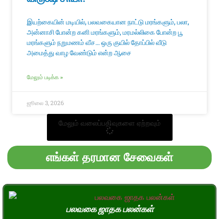
இயற்கையின் மடியில், பலவகையான நாட்டு மரங்களும், பலா,
அன்னாசி போன்ற கனி மரங்களும், மரமல்லிகை போன்ற பூ
மரங்களும் நறுமணம் வீச… ஒரு குயில் தோப்பில் வீடு
அமைத்து வாழ வேண்டும் என்ற ஆசை
மேலும் படிக்க »
ஜூலை 3, 2026
மேலும் வலைப்பதிவுகளை ஏற்றவும்
எங்கள் தரமான சேவைகள்
பலவகை ஜாதக பலன்கள்