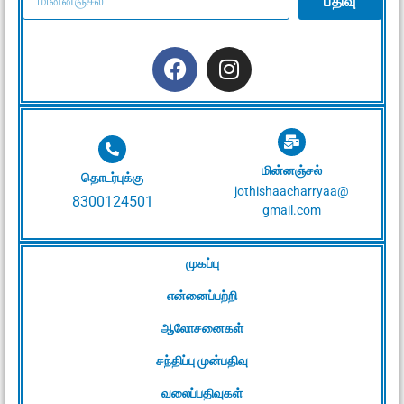
பதிவு
மின்னஞ்சல்
தொடர்புக்கு
jothishaacharryaa@
8300124501
gmail.com
முகப்பு
என்னைப்பற்றி
ஆலோசனைகள்
சந்திப்பு முன்பதிவு
வலைப்பதிவுகள்