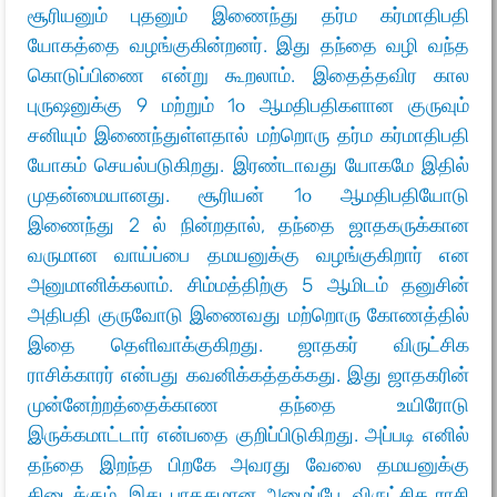
சூரியனும் புதனும் இணைந்து தர்ம கர்மாதிபதி
யோகத்தை வழங்குகின்றனர். இது தந்தை வழி வந்த
கொடுப்பிணை என்று கூறலாம். இதைத்தவிர கால
புருஷனுக்கு 9 மற்றும் 1௦ ஆமதிபதிகளான குருவும்
சனியும் இணைந்துள்ளதால் மற்றொரு தர்ம கர்மாதிபதி
யோகம் செயல்படுகிறது. இரண்டாவது யோகமே இதில்
முதன்மையானது. சூரியன் 1௦ ஆமதிபதியோடு
இணைந்து 2 ல் நின்றதால், தந்தை ஜாதகருக்கான
வருமான வாய்ப்பை தமயனுக்கு வழங்குகிறார் என
அனுமானிக்கலாம். சிம்மத்திற்கு 5 ஆமிடம் தனுசின்
அதிபதி குருவோடு இணைவது மற்றொரு கோணத்தில்
இதை தெளிவாக்குகிறது. ஜாதகர் விருட்சிக
ராசிக்காரர் என்பது கவனிக்கத்தக்கது. இது ஜாதகரின்
முன்னேற்றத்தைக்காண தந்தை உயிரோடு
இருக்கமாட்டார் என்பதை குறிப்பிடுகிறது. அப்படி எனில்
தந்தை இறந்த பிறகே அவரது வேலை தமயனுக்கு
கிடைக்கும். இது பாதகமான அமைப்பே. விருட்சிக ராசி