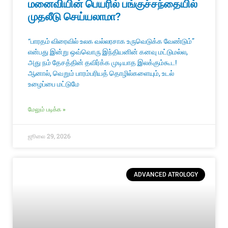
மனைவியின் பெயரில் பங்குச்சந்தையில்
முதலீடு செய்யலாமா?
“பாரதம் விரைவில் உலக வல்லரசாக உருவெடுக்க வேண்டும்”
என்பது இன்று ஒவ்வொரு இந்தியனின் கனவு மட்டுமல்ல,
அது நம் தேசத்தின் தவிர்க்க முடியாத இலக்கும்கூட!
ஆனால், வெறும் பாரம்பரியத் தொழில்களையும், உடல்
உழைப்பை மட்டுமே
மேலும் படிக்க »
ஜூலை 29, 2026
ADVANCED ATROLOGY