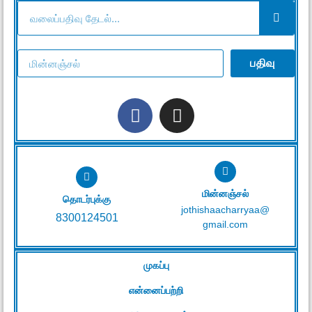
பதிவு
மின்னஞ்சல்
தொடர்புக்கு
jothishaacharryaa@
8300124501
gmail.com
முகப்பு
என்னைப்பற்றி