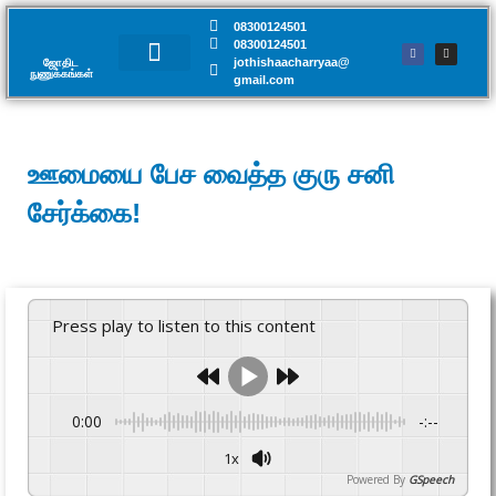
08300124501
08300124501
jothishaacharryaa@
ஜோதிட
நுணுக்கங்கள்​
gmail.com
சந்திப்பு முன்பதிவு
ஊமையை பேச வைத்த குரு சனி
சேர்க்கை!
Press play to listen to this content
0:00
-:--
1x
Powered By
GSpeech