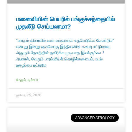
மனைவியின் பெயரில் பங்குச்சந்தையில்
முதலீடு செய்யலாமா?
“பாரதம் விரைவில் உலக வல்லரசாக உருவெடுக்க வேண்டும்”
என்பது இன்று ஒவ்வொரு இந்தியனின் கனவு மட்டுமல்ல,
அது நம் தேசத்தின் தவிர்க்க முடியாத இலக்கும்கூட!
ஆனால், வெறும் பாரம்பரியத் தொழில்களையும், உடல்
உழைப்பை மட்டுமே
மேலும் படிக்க »
ஜூலை 29, 2026
ADVANCED ATROLOGY