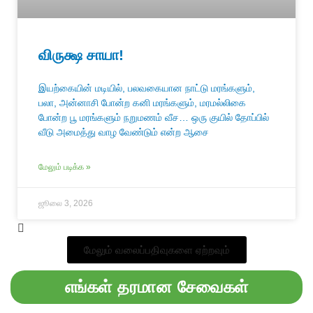
விருக்ஷ சாயா!
இயற்கையின் மடியில், பலவகையான நாட்டு மரங்களும்,
பலா, அன்னாசி போன்ற கனி மரங்களும், மரமல்லிகை
போன்ற பூ மரங்களும் நறுமணம் வீச… ஒரு குயில் தோப்பில்
வீடு அமைத்து வாழ வேண்டும் என்ற ஆசை
மேலும் படிக்க »
ஜூலை 3, 2026
மேலும் வலைப்பதிவுகளை ஏற்றவும்
எங்கள் தரமான சேவைகள்