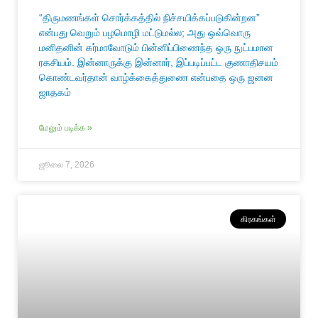
“திருமணங்கள் சொர்க்கத்தில் நிச்சயிக்கப்படுகின்றன”
என்பது வெறும் பழமொழி மட்டுமல்ல; அது ஒவ்வொரு
மனிதனின் கர்மாவோடும் பின்னிப்பிணைந்த ஒரு நுட்பமான
ரகசியம். இன்னாருக்கு இன்னார், இப்படிப்பட்ட குணாதிசயம்
கொண்டவர்தான் வாழ்க்கைத்துணை என்பதை ஒரு ஜனன
ஜாதகம்
மேலும் படிக்க »
ஜூலை 7, 2026
கிரகங்கள்