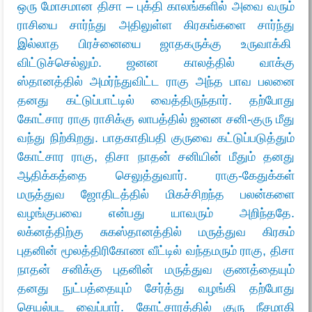
ஒரு மோசமான திசா – புக்தி காலங்களில் அவை வரும்
ராசியை சார்ந்து அதிலுள்ள கிரகங்களை சார்ந்து
இல்லாத பிரச்னையை ஜாதகருக்கு உருவாக்கி
விட்டுச்செல்லும்
. ஜனன காலத்தில் வாக்கு
ஸ்தானத்தில் அமர்ந்துவிட்ட ராகு அந்த பாவ பலனை
தனது கட்டுப்பாட்டில் வைத்திருந்தார். தற்போது
கோட்சார ராகு ராசிக்கு லாபத்தில் ஜனன சனி-குரு மீது
வந்து நிற்கிறது. பாதகாதிபதி குருவை கட்டுப்படுத்தும்
கோட்சார ராகு, திசா நாதன் சனியின் மீதும் தனது
ஆதிக்கத்தை செலுத்துவார். ராகு-கேதுக்கள்
மருத்துவ ஜோதிடத்தில் மிகச்சிறந்த பலன்களை
வழங்குபவை என்பது யாவரும் அறிந்ததே.
லக்னத்திற்கு சுகஸ்தானத்தில் மருத்துவ கிரகம்
புதனின் மூலத்திரிகோண வீட்டில் வந்தமரும் ராகு, திசா
நாதன் சனிக்கு புதனின் மருத்துவ குணத்தையும்
தனது நுட்பத்தையும் சேர்த்து வழங்கி தற்போது
செயல்பட வைப்பார். கோட்சாரத்தில் குரு நீசமாகி