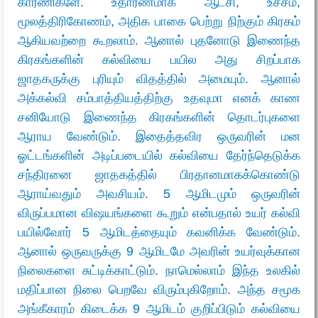
காரணிகளே. உதாரணமாக ஆட்சி, உச்சம்,
மூலத்திரிகோணம், அதிக பாகை பெற்று நிற்கும் கிரகம்
ஆகியவற்றை கூறலாம். ஆனால் புதனோடு இணைந்த
கிரகங்களின் கல்வியை பயில அது சிறப்பாக
ஜாதகருக்கு புரியும் விதத்தில் அமையும். ஆனால்
அக்கல்வி சம்பாத்தியத்திற்கு உதவுமா எனக் காண
சனியோடு இணைந்த கிரகங்களின் தொடர்புகளை
ஆராய வேண்டும். இதைத்தவிர ஒருவரின் மன
ஓட்டங்களின் அடிப்படையில் கல்வியை தேர்ந்தெடுக்க
சந்திரனை ஜாதகத்தில் பிரதானமாகக்கொண்டு
ஆராய்வதும் அவசியம். 5 ஆமிடமும் ஒருவரின்
விருப்பமான விஷயங்களை கூறும் என்பதால் உயர் கல்வி
பயில்வோர் 5 ஆமிடத்தையும் கவனிக்க வேண்டும்.
ஆனால் ஒருவருக்கு 9 ஆமிடமே அவரின் உயர்வுக்கான
நிலைகளை சுட்டிக்காட்டும். நாமெல்லாம் இந்த உலகில்
மதிப்பான நிலை பெறவே விரும்புகிறோம். அந்த சமூக
அங்கீகாரம் கிடைக்க 9 ஆமிடம் குறிப்பிடும் கல்வியை