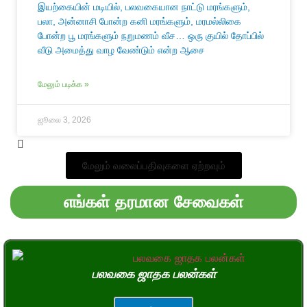
இயற்கையின் மடியில், பலவகையான நாட்டு மரங்களும்,
பலா, அன்னாசி போன்ற கனி மரங்களும், மரமல்லிகை
போன்ற பூ மரங்களும் நறுமணம் வீச… ஒரு குயில் தோப்பில்
வீடு அமைத்து வாழ வேண்டும் என்ற ஆசை
மேலும் படிக்க »
ஜூலை 3, 2026
மேலும் வலைப்பதிவுகளை ஏற்றவும்
எங்கள் தரமான சேவைகள்
பலவகை ஜாதக பலன்கள்