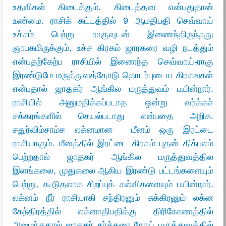
உதவிகள் கிடைக்கும். கிடைத்தன என்பதுதான்
உண்மை. ராசிக் கட்டத்தில் 9 ஆமதிபதி செவ்வாய்
உச்சம் பெற்று ராகுவுடன் இணைந்திருந்தது
ஞாபகமிருக்கும். உச்ச கிரகம் ஜாரகரை வழி நடத்தும்
என்பதற்கேற்ப ராசியில் இணைந்த செவ்வாய்-ராகு
இரண்டுமே மருத்துவத்தோடு தொடர்புடைய கிரகஙகள்
என்பதால் ஜாதகர் ஆங்கில மருத்துவம் பயின்றார்.
ராசியில் அனுமதிக்கப்படாத ஒன்று வர்க்கச்
சக்கரங்களில் செயல்படாது என்பதை அறிக.
சதுர்விம்சாம்ச லக்னமான மீனம் ஒரு இரட்டை
ராசியாகும். மீனத்தில் இரட்டை கிரகம் புதன் திக்பலம்
பெற்றதால் ஜாதகர் ஆங்கில மருத்துவத்தில
இளங்கலை, முதுகலை ஆகிய இரண்டு பட்டங்களையும்
பெற்று, கூடுதலாக சிறப்புக் கல்விகளையும் பயின்றார்.
லக்னம் நீர் ராசியாகி சந்திரனும் சுக்கிரனும் லக்ன
கேந்திரத்தில் லக்னாதிபதிக்கு திரிகோணத்தில்
அமைந்ததால் ஜாதகர் சர்க்கரை நோய் மருத்துவத்தில்