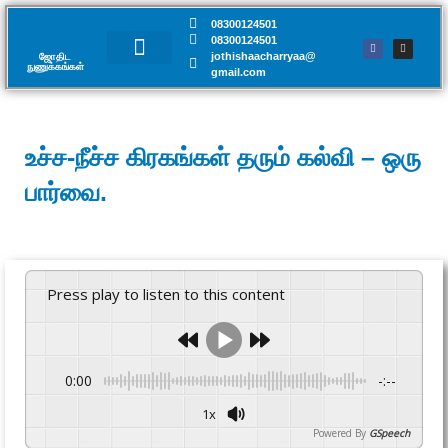
08300124501
08300124501
jothishaacharryaa@
ஜோதிட
நுணுக்கங்கள்​
gmail.com
சந்திப்பு முன்பதிவு
உச்ச-நீச்ச கிரகங்கள் தரும் கல்வி – ஒரு
பார்வை.
Press play to listen to this content
0:00
-:--
1x
Powered By
GSpeech