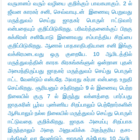
வருமானம் வரும் வழியை குறிக்கும் பாவகமாகும். 2 ல்
ஜீவன காரகர் சனி, செவ்வாயுடன் இணைவு பெறுவது
மருத்துவம் செய்து ஜாதகர் பொருள் ஈட்டுவார்
என்பதையும் குறிப்பிடுகிறது. பரிவர்த்தனைக்குப் பிறகு
சுக்கிரன் சனியோடு இணைவது சம்பாத்திய சிறப்பை
குறிப்பிடுகிறது. ஆனால் பாதகாதிபதியான சனி இங்கு
வக்கிரமடைவது ஒரு குறையே. 10 ஆமிடத்தில்
மருத்துவத்தின் காரக கிரகங்கங்ளுள் ஒன்றான புதன்
அமைந்திருப்பது ஜாதகர் மருத்துவம் செய்து பொருள்
ஈட்ட வேண்டும் என்பதே அவரது கர்மா என்பதை உறுதி
செய்கிறது. சூரியனும் சந்திரனும் 9 ல் இணைவு பெற்ற
நிலையில் குரு 7 ல் இருந்து லக்னத்தை பார்ப்பது
ஜாதகரின் பூர்வ புண்ணிய சிறப்பாலும் பெற்றோர்களின்
ஆசியாலும் நல்ல நிலையில் மருத்துவம் செய்து பொருள்
ஈட்டுவதை குறிக்கிறது. ஜாதக அமைப்பு சிறப்பாக
இருந்தாலும் அதை அனுபவிக்க அதற்குரிய தசா-
புக்திகள் வர வேண்டும். ஜாதகர் தற்போது 10 ஆமிட