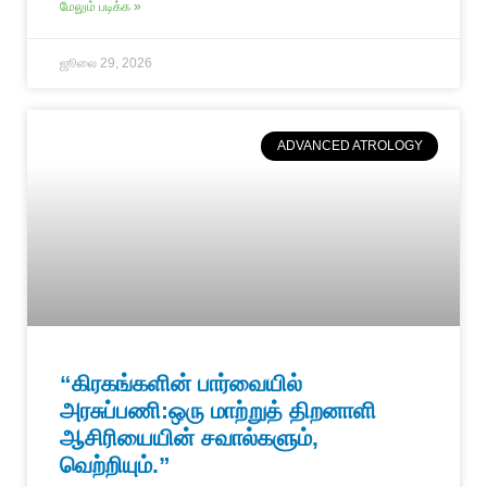
மேலும் படிக்க »
ஜூலை 29, 2026
ADVANCED ATROLOGY
“கிரகங்களின் பார்வையில்
அரசுப்பணி:ஒரு மாற்றுத் திறனாளி
ஆசிரியையின் சவால்களும்,
வெற்றியும்.”