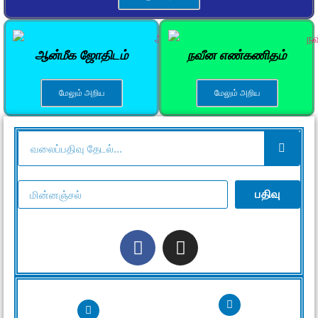
ஆன்மீக ஜோதிடம்
நவீன எண்கணிதம்
மேலும் அறிய
மேலும் அறிய
பதிவு