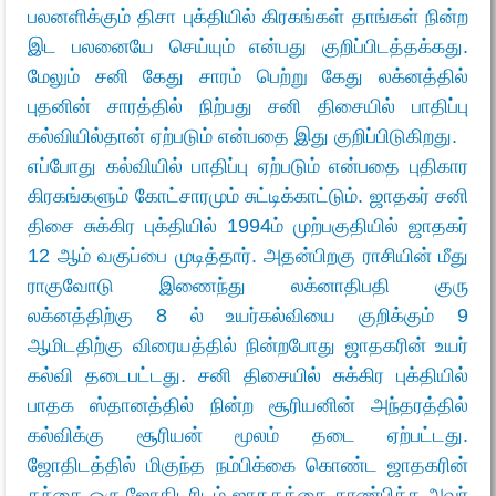
பலனளிக்கும் திசா புக்தியில் கிரகங்கள் தாங்கள் நின்ற
இட பலனையே செய்யும் என்பது குறிப்பிடத்தக்கது
.
மேலும் சனி கேது சாரம் பெற்று கேது லக்னத்தில்
புதனின் சாரத்தில் நிற்பது சனி திசையில் பாதிப்பு
கல்வியில்தான் ஏற்படும் என்பதை இது குறிப்பிடுகிறது.
எப்போது கல்வியில் பாதிப்பு ஏற்படும் என்பதை புதிகார
கிரகங்களும் கோட்சாரமும் சுட்டிக்காட்டும். ஜாதகர் சனி
திசை சுக்கிர புக்தியில் 1994ம் முற்பகுதியில் ஜாதகர்
12 ஆம் வகுப்பை முடித்தார். அதன்பிறகு ராசியின் மீது
ராகுவோடு இணைந்து லக்னாதிபதி குரு
லக்னத்திற்கு 8 ல் உயர்கல்வியை குறிக்கும் 9
ஆமிடதிற்கு விரையத்தில் நின்றபோது ஜாதகரின் உயர்
கல்வி தடைபட்டது. சனி திசையில் சுக்கிர புக்தியில்
பாதக ஸ்தானத்தில் நின்ற சூரியனின் அந்தரத்தில்
கல்விக்கு சூரியன் மூலம் தடை ஏற்பட்டது.
ஜோதிடத்தில் மிகுந்த நம்பிக்கை கொண்ட ஜாதகரின்
தந்தை ஒரு ஜோதிடரிடம் ஜாதகத்தை காண்பிக்க அவர்