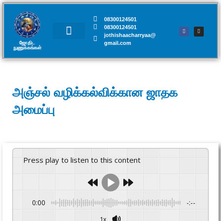
08300124501
08300124501
jothishaacharryaa@
gmail.com
ஜோதிட
சந்திப்பு முன்பதிவு
நுணுக்கங்கள்​
அஞ்சல் வழிக்கல்விக்கான ஜாதக
அமைப்பு
Press play to listen to this content
0:00
-:--
1x