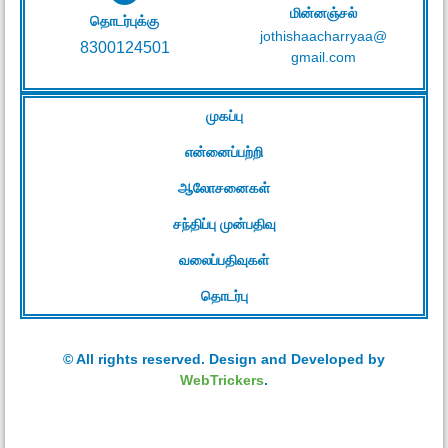
மின்னஞ்சல்
தொடர்புக்கு
jothishaacharryaa@
8300124501
gmail.com
முகப்பு
என்னைப்பற்றி
ஆலோசனைகள்
சந்திப்பு முன்பதிவு
வலைப்பதிவுகள்
தொடர்பு
© All rights reserved. Design and Developed by
WebTrickers
.