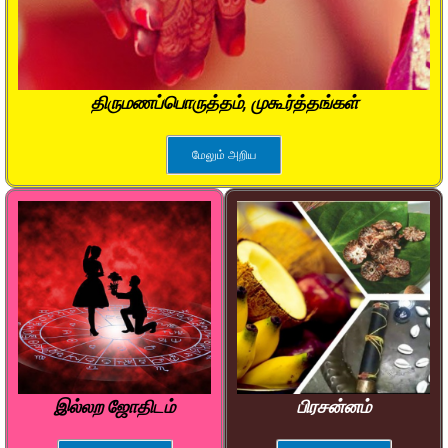
திருமணப்பொருத்தம், முகூர்த்தங்கள்
மேலும் அறிய
இல்லற ஜோதிடம்
பிரசன்னம்