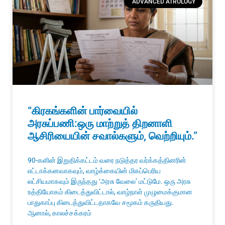
ADVANCED ATROLOGY
“கிரகங்களின் பார்வையில்
அரசுப்பணி:ஒரு மாற்றுத் திறனாளி
ஆசிரியையின் சவால்களும், வெற்றியும்.”
90-களின் இறுதிக்கட்டம் வரை நடுத்தர வர்க்கத்தினரின்
எட்டாக்கனவாகவும், வாழ்க்கையின் மிகப்பெரிய
லட்சியமாகவும் இருந்தது ‘அரசு வேலை’ மட்டுமே. ஒரு அரசு
உத்தியோகம் கிடைத்துவிட்டால், வாழ்நாள் முழுமைக்குமான
பாதுகாப்பு கிடைத்துவிட்டதாகவே சமூகம் கருதியது.
ஆனால், காலச்சக்கரம்