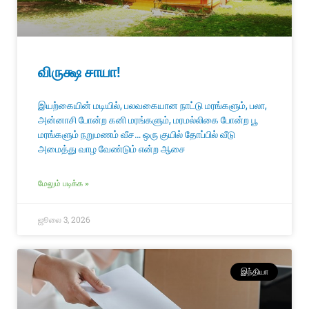
விருக்ஷ சாயா!
இயற்கையின் மடியில், பலவகையான நாட்டு மரங்களும், பலா,
அன்னாசி போன்ற கனி மரங்களும், மரமல்லிகை போன்ற பூ
மரங்களும் நறுமணம் வீச… ஒரு குயில் தோப்பில் வீடு
அமைத்து வாழ வேண்டும் என்ற ஆசை
மேலும் படிக்க »
ஜூலை 3, 2026
இந்தியா