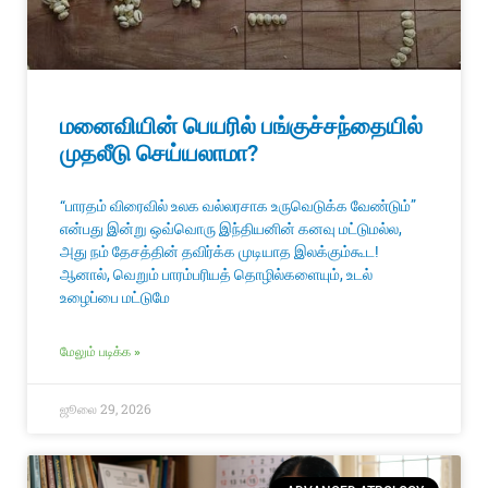
மனைவியின் பெயரில் பங்குச்சந்தையில்
முதலீடு செய்யலாமா?
“பாரதம் விரைவில் உலக வல்லரசாக உருவெடுக்க வேண்டும்”
என்பது இன்று ஒவ்வொரு இந்தியனின் கனவு மட்டுமல்ல,
அது நம் தேசத்தின் தவிர்க்க முடியாத இலக்கும்கூட!
ஆனால், வெறும் பாரம்பரியத் தொழில்களையும், உடல்
உழைப்பை மட்டுமே
மேலும் படிக்க »
ஜூலை 29, 2026