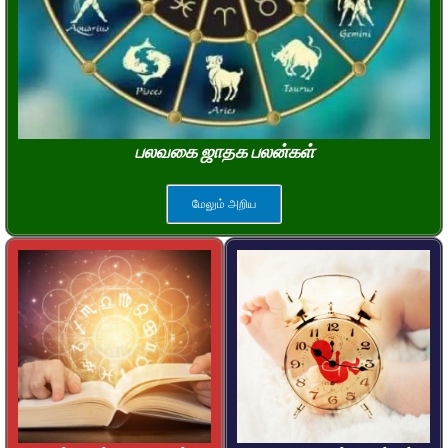
பலவகை ஜாதக பலன்கள்
மேலும் அறிய