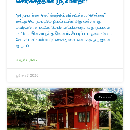
சொர்க்கத்திலே முடிவானதா?
“திருமணங்கள் சொர்க்கத்தில் நிச்சயிக்கப்படுகின்றன”
என்பது வெறும் பழமொழி மட்டுமல்ல; அது ஒவ்வொரு
மனிதனின் கர்மாவோடும் பின்னிப்பிணைந்த ஒரு நுட்பமான
ரகசியம். இன்னாருக்கு இன்னார், இப்படிப்பட்ட குணாதிசயம்
கொண்டவர்தான் வாழ்க்கைத்துணை என்பதை ஒரு ஜனன
ஜாதகம்
மேலும் படிக்க »
ஜூலை 7, 2026
கிரகங்கள்