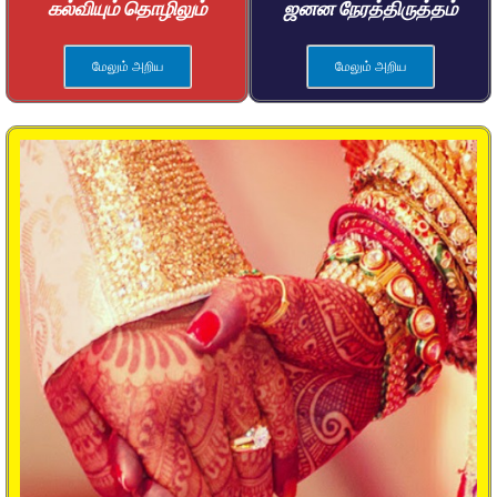
கல்வியும் தொழிலும்
ஜனன நேரத்திருத்தம்
மேலும் அறிய
மேலும் அறிய