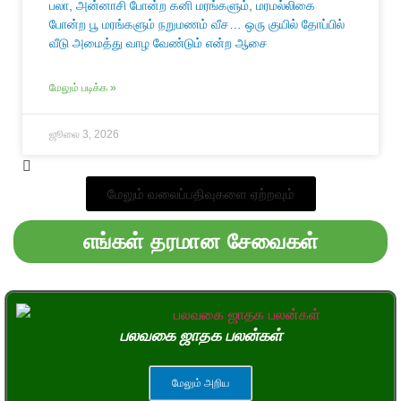
பலா, அன்னாசி போன்ற கனி மரங்களும், மரமல்லிகை
போன்ற பூ மரங்களும் நறுமணம் வீச… ஒரு குயில் தோப்பில்
வீடு அமைத்து வாழ வேண்டும் என்ற ஆசை
மேலும் படிக்க »
ஜூலை 3, 2026
மேலும் வலைப்பதிவுகளை ஏற்றவும்
எங்கள் தரமான சேவைகள்
பலவகை ஜாதக பலன்கள்
மேலும் அறிய