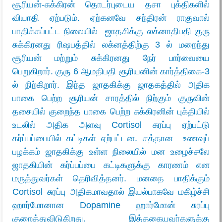
சூரியன்-சுக்கிரன் தொடர்புடைய தசா புக்திகளில்
வியாதி ஏற்படும். ஏற்கனவே சந்திரன் ராகுவால்
பாதிக்கப்பட்ட நிலையில் ஜாதகிக்கு லக்னாதிபதி குரு
சுக்கிரனது ரிஷபத்தில் லக்னத்திற்கு 3 ல் மறைந்து
சூரியன் மற்றும் சுக்கிரனது நேர் பார்வையை
பெறுகிறார். குரு 6 ஆமதிபதி சூரியனின் கார்த்திகை-3
ல் நிற்கிறார். இந்த ஜாதகிக்கு ஜாதகத்தில் அதிக
பாகை பெற்ற சூரியன் சாரத்தில் நிற்கும் குருவின்
தசையில் குறைந்த பாகை பெற்ற சுக்கிரனின் புக்தியில்
உடலில் அதிக அளவு Cortisol சுரப்பு ஏற்பட்டு
கர்ப்பப்பையில் கட்டிகள் ஏற்பட்டன. சத்தான உணவுப்
பழக்கம் ஜாதகிக்கு உள்ள நிலையில் மன உழைச்சலே
ஜாதகியின் கர்ப்பப்பை கட்டிகளுக்கு காரணம் என
மருத்துவர்கள் தெரிவித்தனர். மனதை பாதிக்கும்
Cortisol சுரப்பு அதிகமாவதால் இயல்பாகவே மகிழ்ச்சி
ஹார்மோனான Dopamine ஹார்மோன் சுரப்பு
குறைத்துவிடுகிறது. இத்தகையவர்களுக்கு