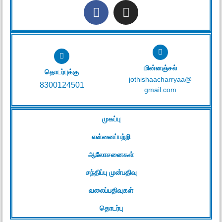
மின்னஞ்சல்
தொடர்புக்கு
jothishaacharryaa@
8300124501
gmail.com
முகப்பு
என்னைப்பற்றி
ஆலோசனைகள்
சந்திப்பு முன்பதிவு
வலைப்பதிவுகள்
தொடர்பு