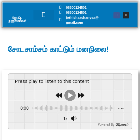
08300124501
08300124501
jothishaacharryaa@
ஜோதிட
நுணுக்கங்கள்​
gmail.com
சந்திப்பு முன்பதிவு
சோடசாம்சம் காட்டும் மனநிலை!
Press play to listen to this content
0:00
-:--
1x
Powered By
GSpeech