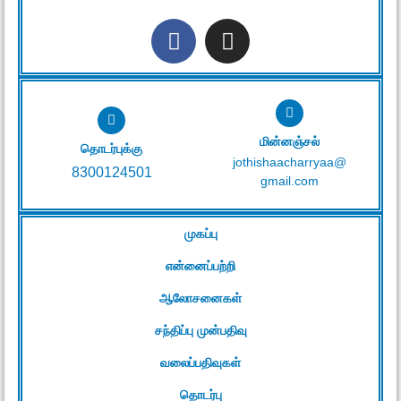
மின்னஞ்சல்
தொடர்புக்கு
jothishaacharryaa@
8300124501
gmail.com
முகப்பு
என்னைப்பற்றி
ஆலோசனைகள்
சந்திப்பு முன்பதிவு
வலைப்பதிவுகள்
தொடர்பு