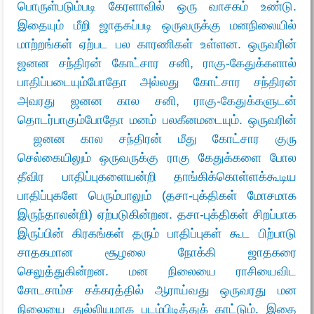
பொருள்படும்படி கேரளாவில் ஒரு வாசகம் உண்டு.
இதையும் மீறி ஜாதகப்படி ஒருவருக்கு மனநிலையில்
மாற்றங்கள் ஏற்பட பல காரணிகள் உள்ளன. ஒருவரின்
ஜனன சந்திரன் கோட்சார சனி, ராகு-கேதுக்களால்
பாதிப்படையும்போதோ அல்லது கோட்சார சந்திரன்
அவரது ஜனன கால சனி, ராகு-கேதுக்களுடன்
தொடர்பாகும்போதோ மனம் பலகீனமடையும். ஒருவரின்
ஜனன கால சந்திரன் மீது கோட்சார குரு
செல்கையிலும் ஒருவருக்கு ராகு கேதுக்களை போல
தீவிர பாதிப்புகளையன்றி தாங்கிக்கொள்ளக்கூடிய
பாதிப்புகளே பெரும்பாலும் (தசா-புக்திகள் மோசமாக
இருந்தாலன்றி) ஏற்படுகின்றன. தசா-புக்திகள் சிறப்பாக
இருப்பின் கிரகங்கள் தரும் பாதிப்புகள் கூட பிற்பாடு
சாதகமான சூழலை நோக்கி ஜாதகரை
செலுத்துகின்றன. மன நிலையை ராசியைவிட
சோடசாம்ச சக்கரத்தில் ஆராய்வது ஒருவரது மன
நிலையை துல்லியமாக படம்பிடித்துக் காட்டும். இதை