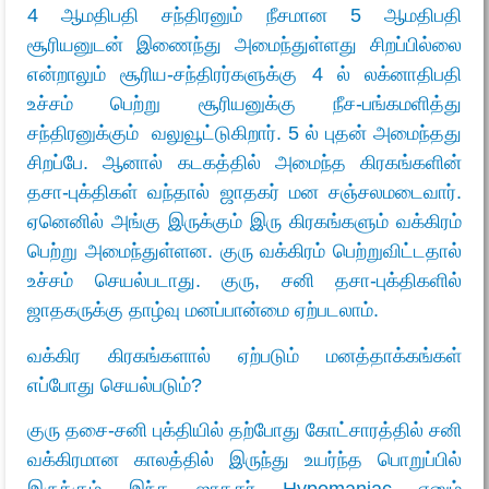
4 ஆமதிபதி சந்திரனும் நீசமான 5 ஆமதிபதி
சூரியனுடன் இணைந்து அமைந்துள்ளது சிறப்பில்லை
என்றாலும் சூரிய-சந்திரர்களுக்கு 4 ல் லக்னாதிபதி
உச்சம் பெற்று சூரியனுக்கு நீச-பங்கமளித்து
சந்திரனுக்கும் வலுவூட்டுகிறார். 5 ல் புதன் அமைந்தது
சிறப்பே. ஆனால் கடகத்தில் அமைந்த கிரகங்களின்
தசா-புக்திகள் வந்தால் ஜாதகர் மன சஞ்சலமடைவார்.
ஏனெனில் அங்கு இருக்கும் இரு கிரகங்களும் வக்கிரம்
பெற்று அமைந்துள்ளன. குரு வக்கிரம் பெற்றுவிட்டதால்
உச்சம் செயல்படாது. குரு, சனி தசா-புக்திகளில்
ஜாதகருக்கு தாழ்வு மனப்பான்மை ஏற்படலாம்.
வக்கிர கிரகங்களால் ஏற்படும் மனத்தாக்கங்கள்
எப்போது செயல்படும்
?
குரு தசை-சனி புக்தியில் தற்போது கோட்சாரத்தில் சனி
வக்கிரமான காலத்தில் இருந்து உயர்ந்த பொறுப்பில்
இருக்கும் இந்த ஜாதகர் Hypomaniac எனும்