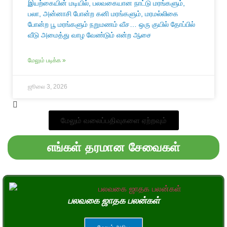
இயற்கையின் மடியில், பலவகையான நாட்டு மரங்களும்,
பலா, அன்னாசி போன்ற கனி மரங்களும், மரமல்லிகை
போன்ற பூ மரங்களும் நறுமணம் வீச… ஒரு குயில் தோப்பில்
வீடு அமைத்து வாழ வேண்டும் என்ற ஆசை
மேலும் படிக்க »
ஜூலை 3, 2026
மேலும் வலைப்பதிவுகளை ஏற்றவும்
எங்கள் தரமான சேவைகள்
பலவகை ஜாதக பலன்கள்