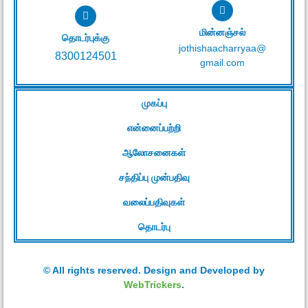
மின்னஞ்சல்
தொடர்புக்கு
jothishaacharryaa@
8300124501
gmail.com
முகப்பு
என்னைப்பற்றி
ஆலோசனைகள்
சந்திப்பு முன்பதிவு
வலைப்பதிவுகள்
தொடர்பு
© All rights reserved. Design and Developed by
WebTrickers
.