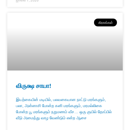
ஜூலை 7, 2026
கிரகங்கள்
விருக்ஷ சாயா!
இயற்கையின் மடியில், பலவகையான நாட்டு மரங்களும்,
பலா, அன்னாசி போன்ற கனி மரங்களும், மரமல்லிகை
போன்ற பூ மரங்களும் நறுமணம் வீச… ஒரு குயில் தோப்பில்
வீடு அமைத்து வாழ வேண்டும் என்ற ஆசை