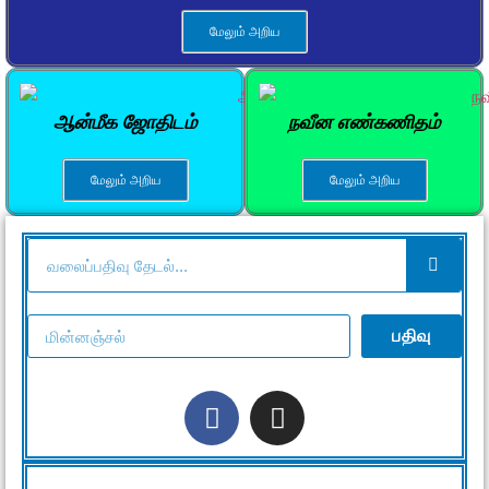
மேலும் அறிய
ஆன்மீக ஜோதிடம்
நவீன எண்கணிதம்
மேலும் அறிய
மேலும் அறிய
பதிவு