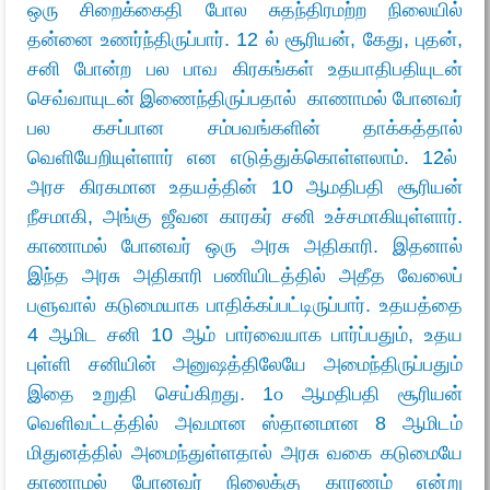
ஒரு சிறைக்கைதி போல சுதந்திரமற்ற நிலையில்
தன்னை உணர்ந்திருப்பார். 12 ல் சூரியன், கேது, புதன்,
சனி போன்ற பல பாவ கிரகங்கள் உதயாதிபதியுடன்
செவ்வாயுடன் இணைந்திருப்பதால் காணாமல் போனவர்
பல கசப்பான சம்பவங்களின் தாக்கத்தால்
வெளியேறியுள்ளார் என எடுத்துக்கொள்ளலாம். 12ல்
அரச கிரகமான உதயத்தின் 10 ஆமதிபதி சூரியன்
நீசமாகி, அங்கு ஜீவன காரகர் சனி உச்சமாகியுள்ளார்.
காணாமல் போனவர் ஒரு அரசு அதிகாரி. இதனால்
இந்த அரசு அதிகாரி பணியிடத்தில் அதீத வேலைப்
பளுவால் கடுமையாக பாதிக்கப்பட்டிருப்பார். உதயத்தை
4 ஆமிட சனி 10 ஆம் பார்வையாக பார்ப்பதும், உதய
புள்ளி சனியின் அனுஷத்திலேயே அமைந்திருப்பதும்
இதை உறுதி செய்கிறது. 1௦ ஆமதிபதி சூரியன்
வெளிவட்டத்தில் அவமான ஸ்தானமான 8 ஆமிடம்
மிதுனத்தில் அமைந்துள்ளதால் அரசு வகை கடுமையே
காணாமல் போனவர் நிலைக்கு காரணம் என்று