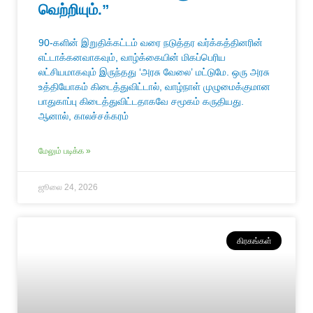
வெற்றியும்.”
90-களின் இறுதிக்கட்டம் வரை நடுத்தர வர்க்கத்தினரின்
எட்டாக்கனவாகவும், வாழ்க்கையின் மிகப்பெரிய
லட்சியமாகவும் இருந்தது ‘அரசு வேலை’ மட்டுமே. ஒரு அரசு
உத்தியோகம் கிடைத்துவிட்டால், வாழ்நாள் முழுமைக்குமான
பாதுகாப்பு கிடைத்துவிட்டதாகவே சமூகம் கருதியது.
ஆனால், காலச்சக்கரம்
மேலும் படிக்க »
ஜூலை 24, 2026
கிரகங்கள்