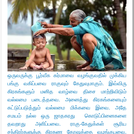
ஒருவருக்கு பூர்வீக கர்மாவை வழங்குவதில் முக்கிய
பங்கு வகிப்பவை ராகுவும் கேதுவுமாகும். இவ்விரு
கிரகங்களும் மனித வாழ்வை திசை மாற்றிவிடும்
வல்லமை படைத்தவை. அனைத்து கிரகங்களையும்
கட்டுப்படுத்தும் வல்லமை மிக்கவை இவை. அதே
சமயம் நல்ல ஒரு ஜாதகரது கொடுப்பினைகளை
தவறாது அளிப்பவை. ராகு-கேதுக்கள் சூரிய
சந்திரர்களுக்கு கிரகண தோஷத்தை வழங்குபவை.