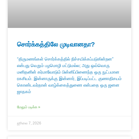
சொர்க்கத்திலே முடிவானதா?
“திருமணங்கள் சொர்க்கத்தில் நிச்சயிக்கப்படுகின்றன”
என்பது வெறும் பழமொழி மட்டுமல்ல; அது ஒவ்வொரு
மனிதனின் கர்மாவோடும் பின்னிப்பிணைந்த ஒரு நுட்பமான
ரகசியம். இன்னாருக்கு இன்னார், இப்படிப்பட்ட குணாதிசயம்
கொண்டவர்தான் வாழ்க்கைத்துணை என்பதை ஒரு ஜனன
ஜாதகம்
மேலும் படிக்க »
ஜூலை 7, 2026