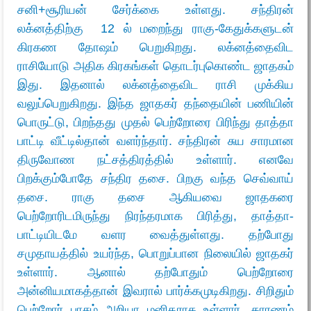
சனி+சூரியன் சேர்க்கை உள்ளது. சந்திரன்
லக்னத்திற்கு 12 ல் மறைந்து ராகு-கேதுக்களுடன்
கிரகண தோஷம் பெறுகிறது. லக்னத்தைவிட
ராசியோடு அதிக கிரகங்கள் தொடர்புகொண்ட ஜாதகம்
இது. இதனால் லக்னத்தைவிட ராசி முக்கிய
வலுப்பெறுகிறது. இந்த ஜாதகர் தந்தையின் பணியின்
பொருட்டு, பிறந்தது முதல் பெற்றோரை பிரிந்து தாத்தா
பாட்டி வீட்டில்தான் வளர்ந்தார். சந்திரன் சுய சாரமான
திருவோண நட்சத்திரத்தில் உள்ளார். எனவே
பிறக்கும்போதே சந்திர தசை. பிறகு வந்த செவ்வாய்
தசை. ராகு தசை ஆகியவை ஜாதகரை
பெற்றோரிடமிருந்து நிரந்தரமாக பிரித்து, தாத்தா-
பாட்டியிடமே வளர வைத்துள்ளது. தற்போது
சமுதாயத்தில் உயர்ந்த, பொறுப்பான நிலையில் ஜாதகர்
உள்ளார். ஆனால் தற்போதும் பெற்றோரை
அன்னியமாகத்தான் இவரால் பார்க்கமுடிகிறது. சிறிதும்
பெற்றோர் பாசம் அறியா மனிதராக உள்ளார். காரணம்