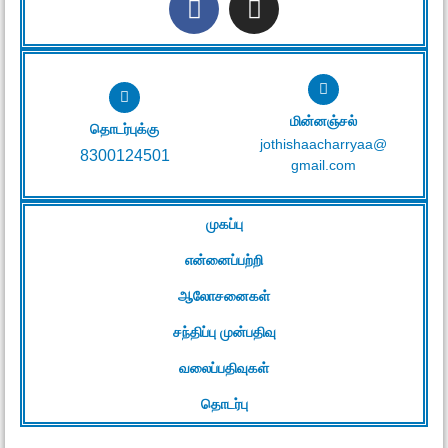
மின்னஞ்சல்
தொடர்புக்கு
jothishaacharryaa@
8300124501
gmail.com
முகப்பு
என்னைப்பற்றி
ஆலோசனைகள்
சந்திப்பு முன்பதிவு
வலைப்பதிவுகள்
தொடர்பு