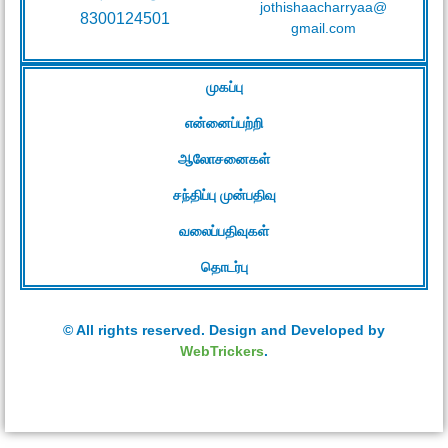
jothishaacharryaa@
8300124501
gmail.com
முகப்பு
என்னைப்பற்றி
ஆலோசனைகள்
சந்திப்பு முன்பதிவு
வலைப்பதிவுகள்
தொடர்பு
© All rights reserved. Design and Developed by
WebTrickers
.