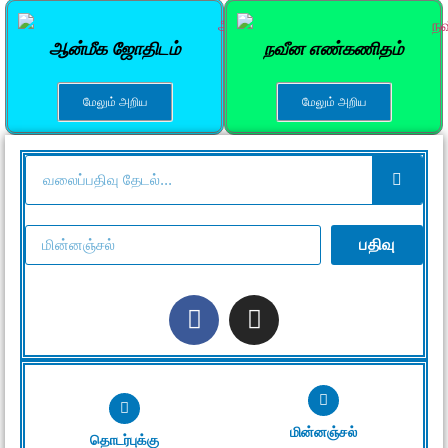
ஆன்மீக ஜோதிடம்
நவீன எண்கணிதம்
மேலும் அறிய
மேலும் அறிய
பதிவு
மின்னஞ்சல்
தொடர்புக்கு