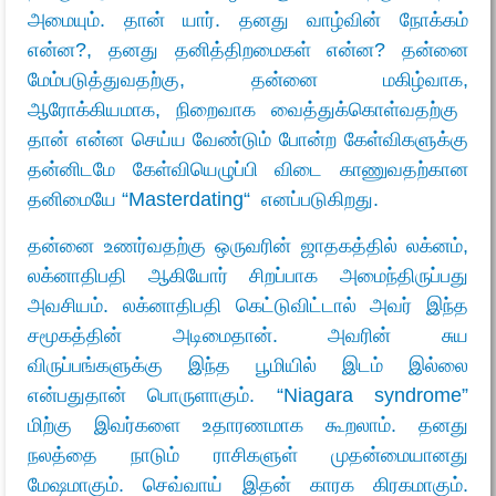
அமையும்.
தான் யார். தனது வாழ்வின் நோக்கம்
என்ன
?
, தனது தனித்திறமைகள் என்ன? தன்னை
மேம்படுத்துவதற்கு, தன்னை மகிழ்வாக
,
ஆரோக்கியமாக
,
நிறைவாக வைத்துக்கொள்வதற்கு
தான் என்ன செய்ய வேண்டும் போன்ற கேள்விகளுக்கு
தன்னிடமே கேள்வியெழுப்பி விடை காணுவதற்கான
தனிமையே “
Masterdating
“ எனப்படுகிறது.
தன்னை உணர்வதற்கு ஒருவரின் ஜாதகத்தில் லக்னம்,
லக்னாதிபதி ஆகியோர் சிறப்பாக அமைந்திருப்பது
அவசியம். லக்னாதிபதி கெட்டுவிட்டால் அவர் இந்த
சமூகத்தின் அடிமைதான். அவரின் சுய
விருப்பங்களுக்கு இந்த பூமியில் இடம் இல்லை
என்பதுதான் பொருளாகும். “Niagara syndrome”
மிற்கு இவர்களை உதாரணமாக கூறலாம். தனது
நலத்தை நாடும் ராசிகளுள் முதன்மையானது
மேஷமாகும். செவ்வாய் இதன் காரக கிரகமாகும்.