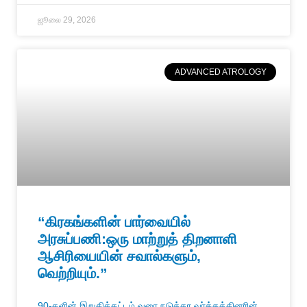
ஜூலை 29, 2026
ADVANCED ATROLOGY
“கிரகங்களின் பார்வையில்
அரசுப்பணி:ஒரு மாற்றுத் திறனாளி
ஆசிரியையின் சவால்களும்,
வெற்றியும்.”
90-களின் இறுதிக்கட்டம் வரை நடுத்தர வர்க்கத்தினரின்