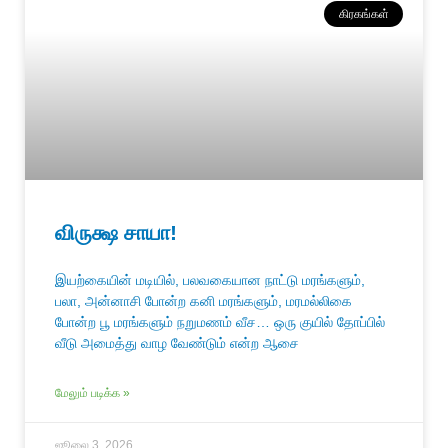
கிரகங்கள்
விருக்ஷ சாயா!
இயற்கையின் மடியில், பலவகையான நாட்டு மரங்களும்,
பலா, அன்னாசி போன்ற கனி மரங்களும், மரமல்லிகை
போன்ற பூ மரங்களும் நறுமணம் வீச… ஒரு குயில் தோப்பில்
வீடு அமைத்து வாழ வேண்டும் என்ற ஆசை
மேலும் படிக்க »
ஜூலை 3, 2026