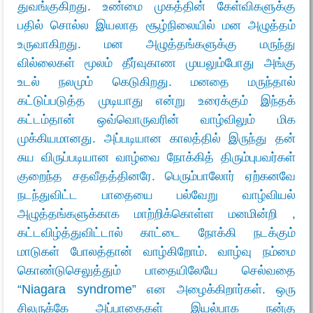
துவங்குகிறது. உண்மை முகத்தின் கேள்விகளுக்கு
பதில் சொல்ல இயலாத சூழ்நிலையில் மன அழுத்தம்
உருவாகிறது. மன அழுத்தங்களுக்கு மருந்து
வில்லைகள் மூலம் தீர்வுகாண முயலும்போது அங்கு
உடல் நலமும் கெடுகிறது. மனதை மருந்தால்
கட்டுப்படுத்த முடியாது என்று உரைக்கும் இந்தக்
கட்டம்தான் ஒவ்வொருவரின் வாழ்விலும் மிக
முக்கியமானது. அப்படியான காலத்தில் இருந்து தன்
சுய விருப்படியான வாழ்வை நோக்கித் திரும்புபவர்கள்
குறைந்த சதவீதத்தினரே. பெரும்பாலோர் ஏற்கனவே
நடந்துவிட்ட பாதையை பல்வேறு வாழ்வியல்
அழுத்தங்களுக்காக மாற்றிக்கொள்ள மனமின்றி ,
கட்டவிழ்த்துவிட்டால் காட்டை நோக்கி நடக்கும்
மாடுகள் போலத்தான் வாழ்கிறோம். வாழ்வு நம்மை
கொண்டுசெலுத்தும் பாதையிலேயே செல்வதை
“Niagara syndrome” என அழைக்கிறார்கள். ஒரு
சிலருக்கே அப்பாதைகள் இயல்பாக நன்கு