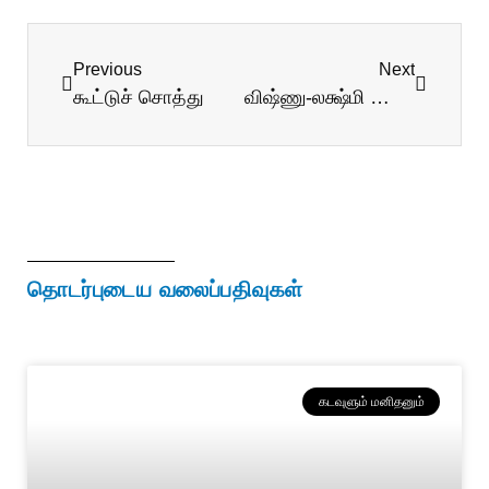
Previous
Next
கூட்டுச் சொத்து
விஷ்ணு-லக்ஷ்மி யோகம்
தொடர்புடைய வலைப்பதிவுகள்
கடவுளும் மனிதனும்