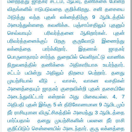
மறைந்தது ஜாதகர் சட்டம், ஆய்வு, தணிக்கை போன்ற
விதங்களில் ஈடுபடுவதை குறிக்கிறது. சனி தசையை
அடுத்து வந்த புதன் லக்னத்திற்கு 9 ஆமிடத்தில்
அமைந்துள்ளதை கவனிக்க. பஞ்சாம்சதிலும் புதனும்
செவ்வாயும் பரிவர்த்தனை ஆகிறார்கள். புதன்
பரிவர்த்தனைக்குப் பிறகு குருவோடு இணைந்து
லக்னத்தை பார்க்கிறார். இதனால் ஜாதகர்
பொருளாதாரம் சார்ந்த துறையில் வெளிநாட்டு வாணிக
நிறுவனத்தில் தணிக்கை அதிகாரியாக உயர்ந்தார்.
சட்டம் பயின்று அதிலும் திறமை பெற்றார். தனது
முயற்சியால் வீடு , வாசல், வாகன வசதிகள்
அனைத்தையும் ஜாதகர் குறைவின்றி புதன் தசையிலே
அடைந்துவிட்டார் என்றால் அது மிகையல்ல. 4, 7
அதிபதி புதன் இங்கு 5 ன் திரிகோணமான 9 ஆமிடமும்
நீர் ராசியுமான விருட்சிகத்தில் அமைந்து 3 ஆமிடத்தை
பார்ப்பதால் தனது முயற்சிகளின் பலனை நீர் ராசி
குறிப்பிடும் சென்னையில் அடைந்தார். குரு லக்னத்தை