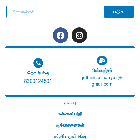
பதிவு
மின்னஞ்சல்
தொடர்புக்கு
jothishaacharryaa@
8300124501
gmail.com
முகப்பு
என்னைப்பற்றி
ஆலோசனைகள்
சந்திப்பு முன்பதிவு