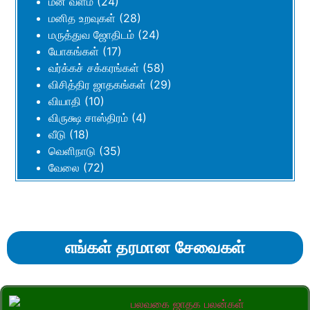
மன வளம்
(24)
மனித உறவுகள்
(28)
மருத்துவ ஜோதிடம்
(24)
யோகங்கள்
(17)
வர்க்கச் சக்கரங்கள்
(58)
விசித்திர ஜாதகங்கள்
(29)
வியாதி
(10)
விருக்ஷ சாஸ்திரம்
(4)
வீடு
(18)
வெளிநாடு
(35)
வேலை
(72)
எங்கள் தரமான சேவைகள்