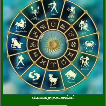
பலவகை ஜாதக பலன்கள்