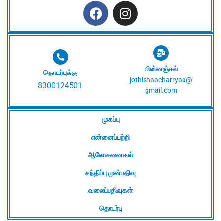
மின்னஞ்சல்
தொடர்புக்கு
jothishaacharryaa@
8300124501
gmail.com
முகப்பு
என்னைப்பற்றி
ஆலோசனைகள்
சந்திப்பு முன்பதிவு
வலைப்பதிவுகள்
தொடர்பு