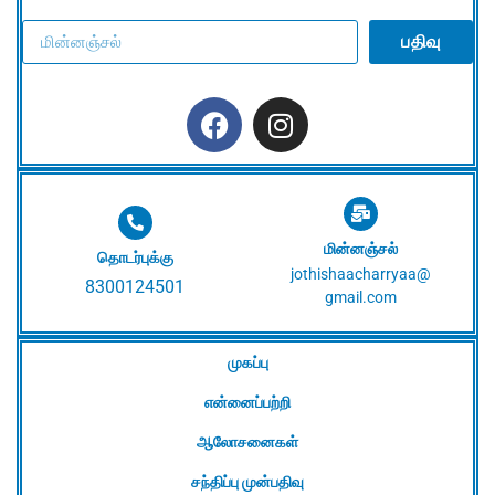
பதிவு
மின்னஞ்சல்
தொடர்புக்கு
jothishaacharryaa@
8300124501
gmail.com
முகப்பு
என்னைப்பற்றி
ஆலோசனைகள்
சந்திப்பு முன்பதிவு