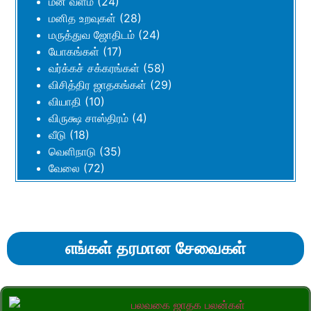
மன வளம்
(24)
மனித உறவுகள்
(28)
மருத்துவ ஜோதிடம்
(24)
யோகங்கள்
(17)
வர்க்கச் சக்கரங்கள்
(58)
விசித்திர ஜாதகங்கள்
(29)
வியாதி
(10)
விருக்ஷ சாஸ்திரம்
(4)
வீடு
(18)
வெளிநாடு
(35)
வேலை
(72)
எங்கள் தரமான சேவைகள்