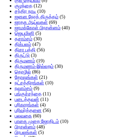
குல தெய்வம்
(8)
குழந்தை
(12)
சந்திர நாடி
(10)
ஜனன நேரத் திருத்தம்
(5)
ஜாதக ஆய்வுகள்
(69)
ஜாமக்கோள் பிரசன்னம்
(40)
ஜெயமினி
(5)
தசாம்சம்
(30)
திக்பலம்
(47)
திசா புத்தி
(56)
திருட்டு
(3)
திருமணம்
(19)
திருமணம்-இல்லறம்
(30)
தொழில்
(86)
தோஷங்கள்
(21)
நட்சத்திரங்கள்
(10)
நவாம்சம்
(9)
பங்குச்சந்தை
(11)
படைத்தவன்
(11)
பரிகாரங்கள்
(4)
பரிவர்த்தனை
(56)
பலவகை
(60)
பாகை முறை ஜோதிடம்
(10)
பிரசன்னம்
(48)
பிரபலங்கள்
(5)