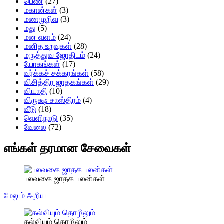
பெண்
(27)
மகான்கள்
(3)
மணமுறிவு
(3)
மது
(5)
மன வளம்
(24)
மனித உறவுகள்
(28)
மருத்துவ ஜோதிடம்
(24)
யோகங்கள்
(17)
வர்க்கச் சக்கரங்கள்
(58)
விசித்திர ஜாதகங்கள்
(29)
வியாதி
(10)
விருக்ஷ சாஸ்திரம்
(4)
வீடு
(18)
வெளிநாடு
(35)
வேலை
(72)
எங்கள் தரமான சேவைகள்
பலவகை ஜாதக பலன்கள்
மேலும் அறிய
கல்வியும் தொழிலும்