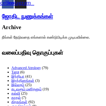
acebook
Instagram
ஜோதிட நுணுக்கங்கள்​
Archive
நீங்கள் தேடுவதை எங்களால் கண்டுபிடிக்க முடியவில்லை.
வலைப்பதிவு தொகுப்புகள்
Advanced Atrology
(79)
Tarot
(6)
இந்தியா
(41)
இரத்தினங்கள்
(3)
இல்லறம்
(25)
கடவுளும் மனிதனும்
(19)
கல்வி
(25)
காதல்
(7)
கிரகங்கள்
(92)