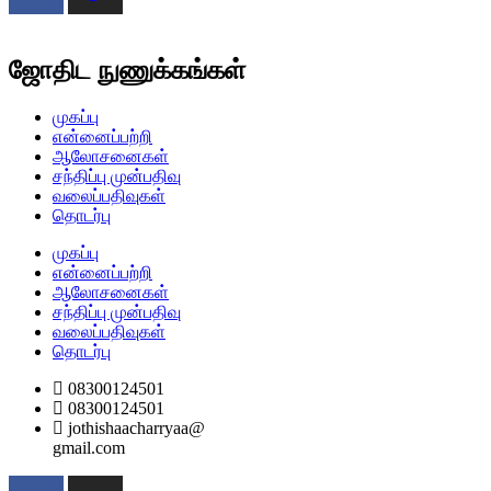
ஜோதிட நுணுக்கங்கள்​
முகப்பு
என்னைப்பற்றி
ஆலோசனைகள்
சந்திப்பு முன்பதிவு
வலைப்பதிவுகள்
தொடர்பு
முகப்பு
என்னைப்பற்றி
ஆலோசனைகள்
சந்திப்பு முன்பதிவு
வலைப்பதிவுகள்
தொடர்பு
08300124501
08300124501
jothishaacharryaa@
gmail.com