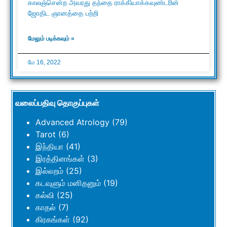
காலஞ்சென்ற அவரது தந்தை ராக்கியாக்கவுண்டரின்
ஜோதிட ஞானத்தை பற்றி
மேலும் படிக்கவும் »
மே 16, 2022
வலைப்பதிவு தொகுப்புகள்
Advanced Atrology
(79)
Tarot
(6)
இந்தியா
(41)
இரத்தினங்கள்
(3)
இல்லறம்
(25)
கடவுளும் மனிதனும்
(19)
கல்வி
(25)
காதல்
(7)
கிரகங்கள்
(92)