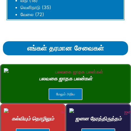
வீடு
(18)
வெளிநாடு
(35)
வேலை
(72)
எங்கள் தரமான சேவைகள்
பலவகை ஜாதக பலன்கள்
மேலும் அறிய
கல்வியும் தொழிலும்
ஜனன நேரத்திருத்தம்