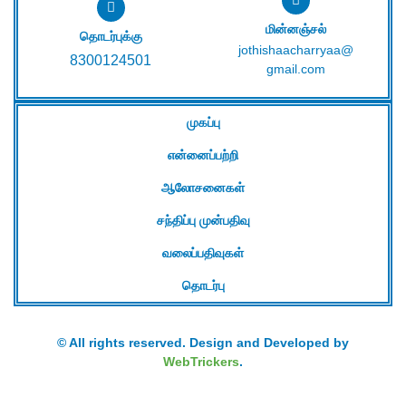
மின்னஞ்சல்
தொடர்புக்கு
jothishaacharryaa@
8300124501
gmail.com
முகப்பு
என்னைப்பற்றி
ஆலோசனைகள்
சந்திப்பு முன்பதிவு
வலைப்பதிவுகள்
தொடர்பு
© All rights reserved. Design and Developed by
WebTrickers
.